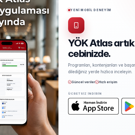
Puan Türü
TYT
YENİ MOBİL DENEYİM
Öğrenim Ücreti
₺218.400,00
(%50 İndirimli)
YÖK Atlas artık
cebinizde.
Kontenjan ve Yerleşme
Programları, kontenjanları ve başarı
Kontenjan dağılımı ve yerleşme ist
dilediğiniz yerde hızlıca inceleyin.
Güncel veriler
Hızlı erişim
ÜCRETSIZ INDIRIN
Öğretim Elemanları
Kadro sayısı ve unvan dağılımı