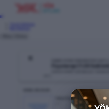
Tercih Sihirbazı
Net Sihirbazı
Giriş
Tema
K
KIBRIS AYDIN ÜNİVERSİTESİ (KKTC
Fizyoterapi (%50 İndirimli
SAĞLIK HİZMETLERİ MESLEK YÜKSEK
KKTC
GENEL BILGILER
Taban Puan
---
KONTENJAN /
YERLEŞEN