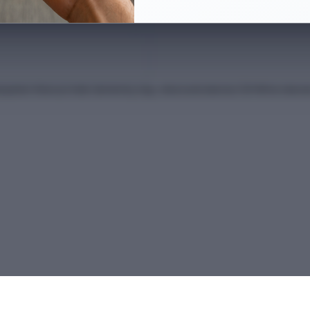
anları Kılavuzu'ndan derlenmiş olup, nihai kontrollerinizi ÖSYM'nin intern