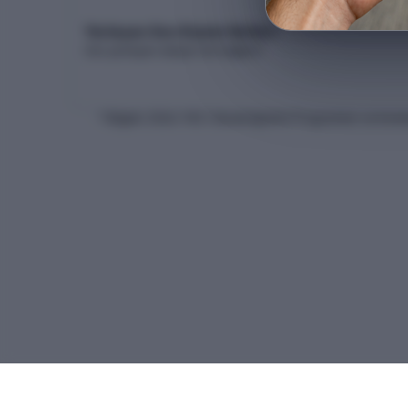
Yerleşen Son Kişinin Netleri
Son yerleşen adayın net dağılımı
* Bilgiler
2026
-YKS Yükseköğretim Programları ve Kontenj