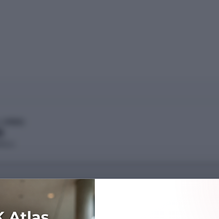
-GİRNE)
)
OKULU
Başarı Sırası
---