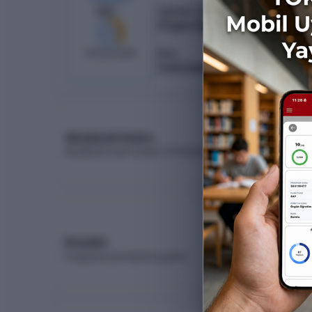
42
/
17
Öğretim Türü
Örgün Öğretim
%
40
25
boş kaldı
Burs
%50 İndirimli
Akademik Kadro
Akademik kadro listesi (YÖK Akademik)
Koşullar
Programa yerleşme koşulları