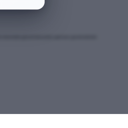
et sitesindeki güncel kılavuzdan yapmanız gerekmektedir.