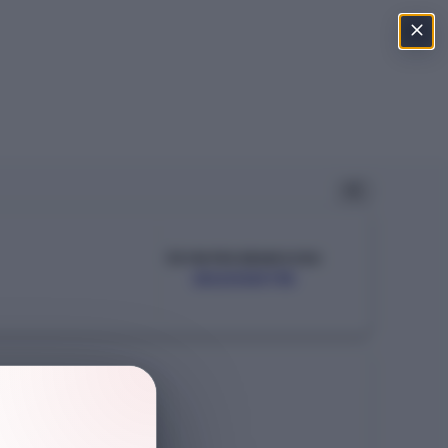
ÖSYM PROGRAM KODU
302000115
Şehir
KIBRIS