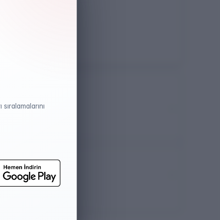
Öğretim Dili
Türkçe
 sıralamalarını
atistikleri