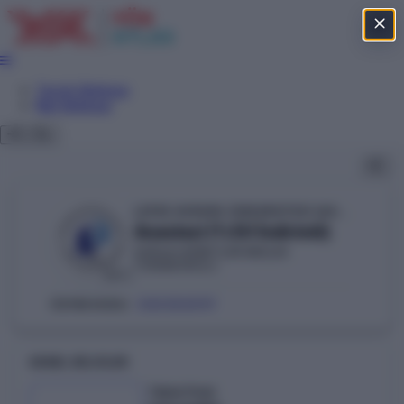
Tercih Sihirbazı
Net Sihirbazı
LEFKE AVRUPA ÜNİVERSİTESİ (KKTC-LEFKE)
Anestezi (%50 İndirimli)
SAĞLIK HİZMETLERİ MESLEK
YÜKSEKOKULU
KKTC
300350597
ÖSYM KODU:
GENEL BILGILER
Taban Puan