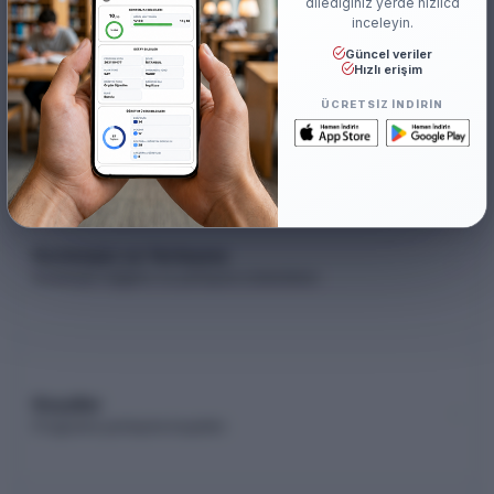
dilediğiniz yerde hızlıca
inceleyin.
Güncel veriler
Hızlı erişim
Akademik Kadro
ÜCRETSIZ INDIRIN
Akademik kadro listesi (YÖK Akademik)
Kontenjan ve Yerleşme
Kontenjan dağılımı ve yerleşme istatistikleri
Koşullar
Programa yerleşme koşulları