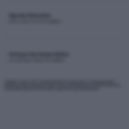
Öğretim Elemanları
Kadro sayısı ve unvan dağılımı
Yerleşen Son Kişinin Netleri
Son yerleşen adayın net dağılımı
* Bilgiler
2026
-YKS Yükseköğretim Programları ve Kontenjanları
Kılavuzu'ndan derlenmiş olup, nihai kontrollerinizi ÖSYM'nin internet
sitesindeki güncel kılavuzdan yapmanız gerekmektedir.