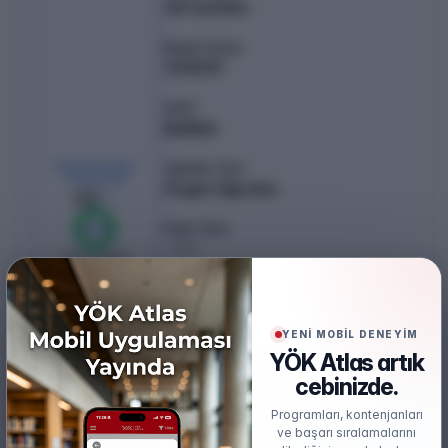
307.60354
Başarı Sırası
763539
Şehir
BURSA
KONTENJAN /
Öğretim Türü
YERLEŞEN
Örgün Öğretim
42
/
42
Puan Türü
%
100
TYT
0
boş kaldı
Öğretim Dili
Türkçe
YENİ MOBİL DENEYİM
Burs
YÖK Atlas artık
%50 İndirimli
cebinizde.
Öğrenim Ücreti
Programları, kontenjanları
₺341.500,00
(%50 İndirimli)
ve başarı sıralamalarını