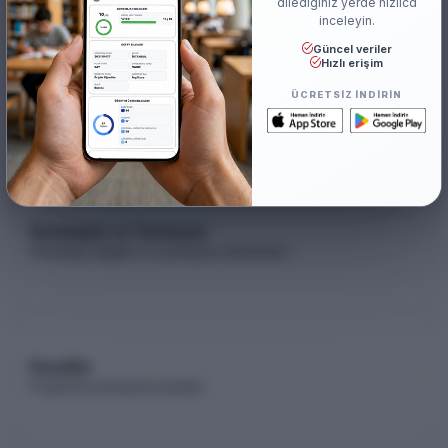
dilediğiniz yerde hızlıca
inceleyin.
Güncel veriler
Hızlı erişim
Akademik Kadro
ÜCRETSIZ INDIRIN
Akademik kadro listesi (YÖK Akademik)
Kontenjan ve Yerleşme
Kontenjan dağılımı ve yerleşme istatistikleri
Koşullar
Programa yerleşme koşulları