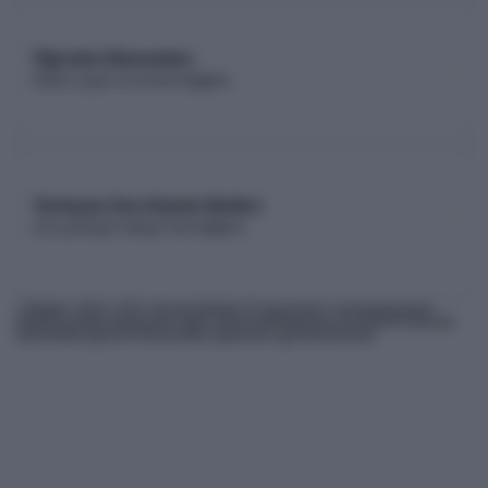
Öğretim Elemanları
Kadro sayısı ve unvan dağılımı
Yerleşen Son Kişinin Netleri
Son yerleşen adayın net dağılımı
* Bilgiler
2026
-YKS Yükseköğretim Programları ve Kontenjanları
Kılavuzu'ndan derlenmiş olup, nihai kontrollerinizi ÖSYM'nin internet
sitesindeki güncel kılavuzdan yapmanız gerekmektedir.