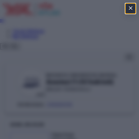
Tercih Sihirbazı
Net Sihirbazı
MUDANYA ÜNİVERSİTESİ (BURSA)
Anestezi (%50 İndirimli)
MESLEK YÜKSEKOKULU
VAKIF
210000115
ÖSYM KODU:
GENEL BILGILER
Taban Puan