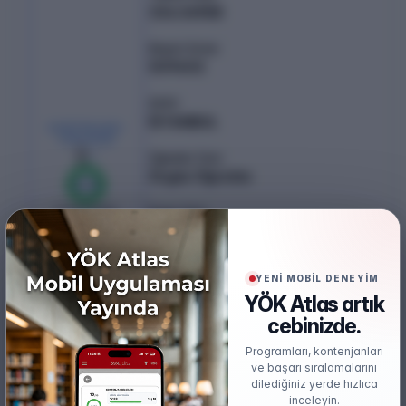
334.34988
Başarı Sırası
509602
Şehir
İSTANBUL
KONTENJAN /
YERLEŞEN
3
/
3
Öğretim Türü
Örgün Öğretim
%
100
0
boş kaldı
Puan Türü
TYT
Öğretim Dili
YENİ MOBİL DENEYİM
Türkçe
YÖK Atlas artık
cebinizde.
Burs
Burslu
Programları, kontenjanları
ve başarı sıralamalarını
dilediğiniz yerde hızlıca
inceleyin.