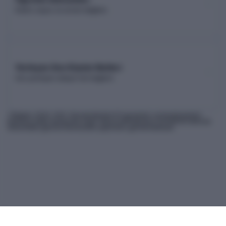
Kadro sayısı ve unvan dağılımı
Yerleşen Son Kişinin Netleri
Son yerleşen adayın net dağılımı
* Bilgiler
2026
-YKS Yükseköğretim Programları ve Kontenjanları
Kılavuzu'ndan derlenmiş olup, nihai kontrollerinizi ÖSYM'nin internet
sitesindeki güncel kılavuzdan yapmanız gerekmektedir.