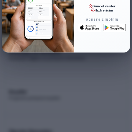
Güncel veriler
Akademik Kadro
Hızlı erişim
Akademik kadro listesi (YÖK Akademik)
ÜCRETSIZ INDIRIN
Kontenjan ve Yerleşme
Kontenjan dağılımı ve yerleşme istatistikleri
Koşullar
Programa yerleşme koşulları
Öğretim Elemanları