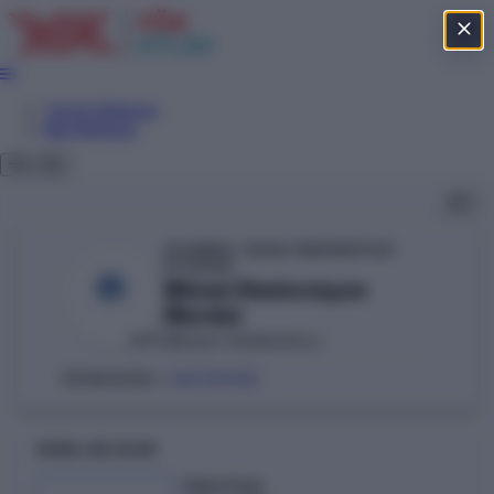
Tercih Sihirbazı
Net Sihirbazı
İSTANBUL OKAN ÜNİVERSİTESİ
YÖKAK
Mimari Restorasyon
(Burslu)
MESLEK YÜKSEKOKULU
VAKIF
204752154
ÖSYM KODU:
GENEL BILGILER
Taban Puan