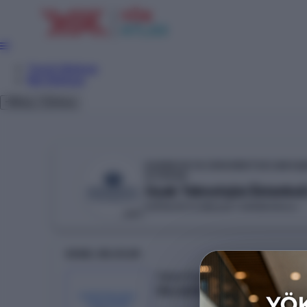
Tercih Sihirbazı
Net Sihirbazı
Giriş
Tema
KAPADOKYA ÜNİVERSİTESİ (NEVŞE
YÖKAK
Uçak Teknolojisi (İstanbul)
KAPADOKYA MESLEK YÜKSEKOKULU
VAKIF
GENEL BILGILER
Taban Puan
316.46152
KONTENJAN /
YERLEŞEN