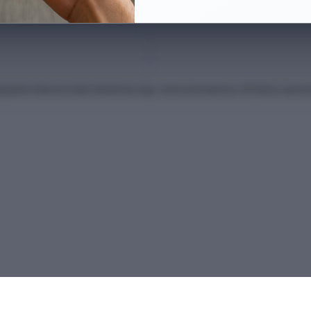
anları Kılavuzu'ndan derlenmiş olup, nihai kontrollerinizi ÖSYM'nin intern