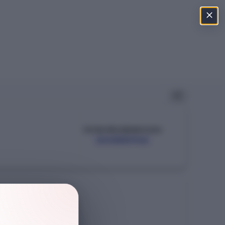
ÖSYM PROGRAM KODU
203850963
Şehir
NEVŞEHİR