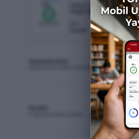
24
/
24
Öğretim Türü
Örgün Öğretim
%
100
0
boş kaldı
Burs
Ücretli
Akademik Kadro
Akademik kadro listesi (YÖK Akademik)
Koşullar
Programa yerleşme koşulları