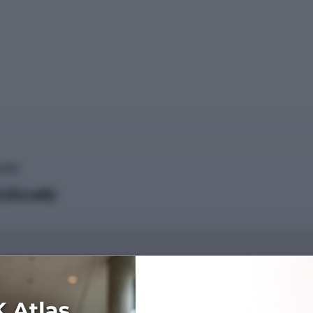
HİR)
 (Ücretli)
Başarı Sırası
669757