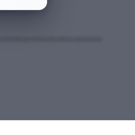
et sitesindeki güncel kılavuzdan yapmanız gerekmektedir.