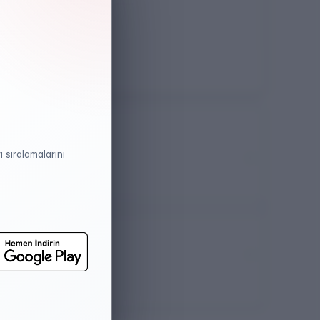
Öğretim Dili
İngilizce (%30)
 sıralamalarını
atistikleri