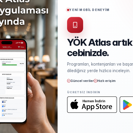
Puan Türü
TYT
YENİ MOBİL DENEYİM
Öğrenim Ücreti
₺540.000,00
YÖK Atlas artık
cebinizde.
Kontenjan ve Yerleşme
Programları, kontenjanları ve başarı
Kontenjan dağılımı ve yerleşme ist
dilediğiniz yerde hızlıca inceleyin.
Güncel veriler
Hızlı erişim
ÜCRETSIZ INDIRIN
Öğretim Elemanları
Kadro sayısı ve unvan dağılımı