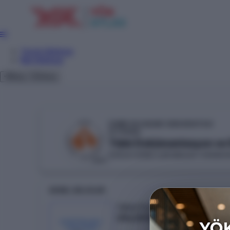
Tercih Sihirbazı
Net Sihirbazı
Giriş
Tema
İZMİR EKONOMİ ÜNİVERSİTESİ
YÖKAK
Tıbbi Dokümantasyon ve Se
SAĞLIK HİZMETLERİ MESLEK YÜKSEK
VAKIF
GENEL BILGILER
Taban Puan
294.21938
KONTENJAN /
YERLEŞEN