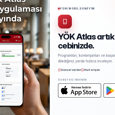
Puan Türü
TYT
YENİ MOBİL DENEYİM
Öğrenim Ücreti
₺244.000,00
(%50 İndirimli)
YÖK Atlas artık
cebinizde.
Kontenjan ve Yerleşme
Programları, kontenjanları ve başarı
Kontenjan dağılımı ve yerleşme ist
dilediğiniz yerde hızlıca inceleyin.
Güncel veriler
Hızlı erişim
ÜCRETSIZ INDIRIN
Öğretim Elemanları
Kadro sayısı ve unvan dağılımı