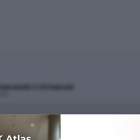
kreterlik (%50 İndirimli)
OKULU
Başarı Sırası
922474