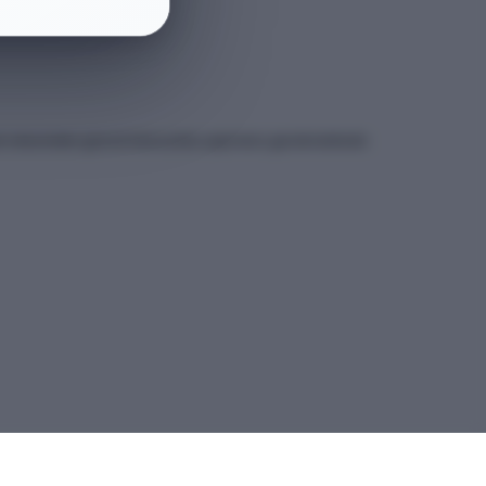
et sitesindeki güncel kılavuzdan yapmanız gerekmektedir.