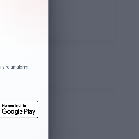
Öğretim Dili
Türkçe
 sıralamalarını
atistikleri