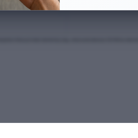
anları Kılavuzu'ndan derlenmiş olup, nihai kontrollerinizi ÖSYM'nin intern