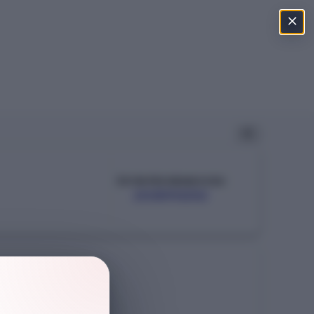
ÖSYM PROGRAM KODU
203590252
Şehir
İZMİR