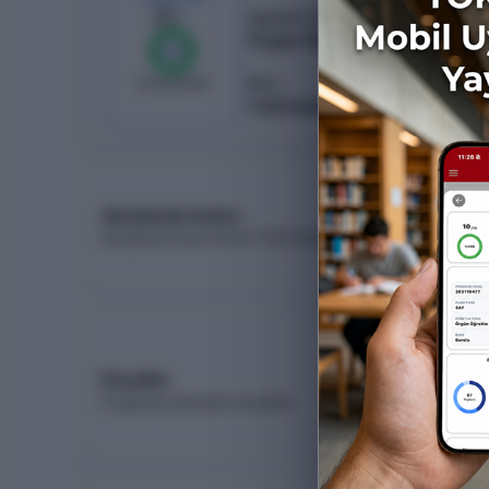
21
/
21
Öğretim Türü
Örgün Öğretim
%
100
0
boş kaldı
Burs
%50 İndirimli
Akademik Kadro
Akademik kadro listesi (YÖK Akademik)
Koşullar
Programa yerleşme koşulları