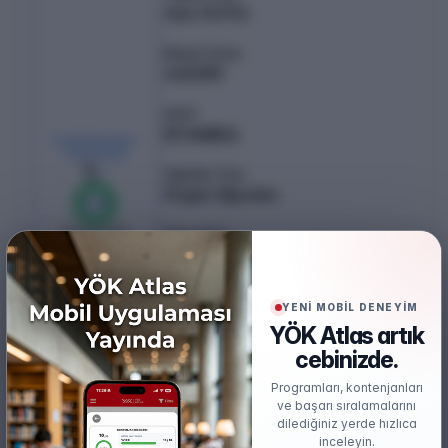
342.75793
Başarı Sırası
446589
Şehir
İSTANBUL
KONTENJAN /
YERLEŞEN
5
/
5
Öğretim Türü
Örgün Öğretim
%
100
0
boş kaldı
Puan Türü
TYT
Öğretim Dili
YENİ MOBİL DENEYİM
Türkçe
YÖK Atlas artık
cebinizde.
Burs
Burslu
Programları, kontenjanları
ve başarı sıralamalarını
dilediğiniz yerde hızlıca
inceleyin.