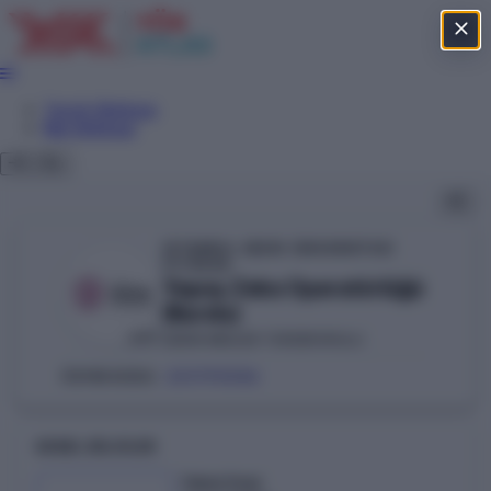
Tercih Sihirbazı
Net Sihirbazı
İSTANBUL GEDİK ÜNİVERSİTESİ
YÖKAK
Yapay Zeka Operatörlüğü
(Burslu)
GEDİK MESLEK YÜKSEKOKULU
VAKIF
201790586
ÖSYM KODU:
GENEL BILGILER
Taban Puan