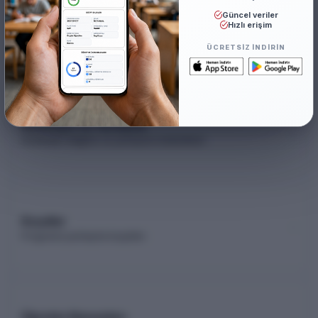
Güncel veriler
Akademik Kadro
Hızlı erişim
Akademik kadro listesi (YÖK Akademik)
ÜCRETSIZ INDIRIN
Kontenjan ve Yerleşme
Kontenjan dağılımı ve yerleşme istatistikleri
Koşullar
Programa yerleşme koşulları
Öğretim Elemanları