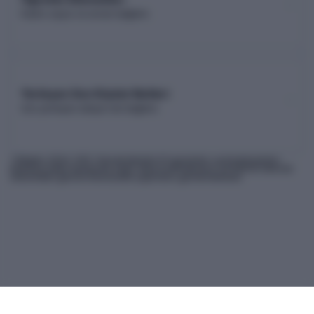
Kadro sayısı ve unvan dağılımı
Yerleşen Son Kişinin Netleri
Son yerleşen adayın net dağılımı
* Bilgiler
2026
-YKS Yükseköğretim Programları ve Kontenjanları
Kılavuzu'ndan derlenmiş olup, nihai kontrollerinizi ÖSYM'nin internet
sitesindeki güncel kılavuzdan yapmanız gerekmektedir.