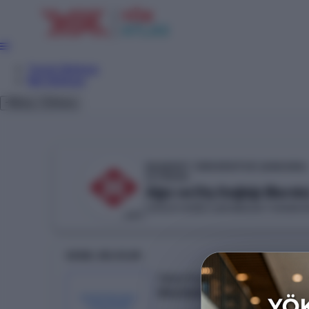
Tercih Sihirbazı
Net Sihirbazı
Giriş
Tema
BAŞKENT ÜNİVERSİTESİ (ANKARA)
YÖKAK
Ağız ve Diş Sağlığı (Burslu
SAĞLIK HİZMETLERİ MESLEK YÜKSEK
VAKIF
GENEL BILGILER
Taban Puan
354.04064
KONTENJAN /
YERLEŞEN