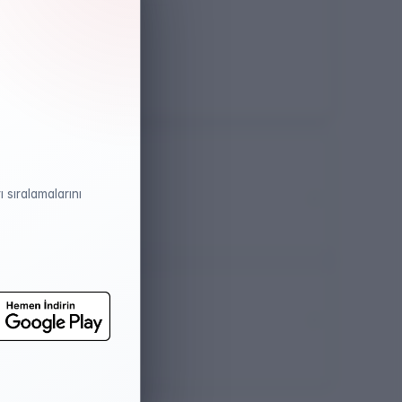
Öğretim Dili
Türkçe
 sıralamalarını
atistikleri