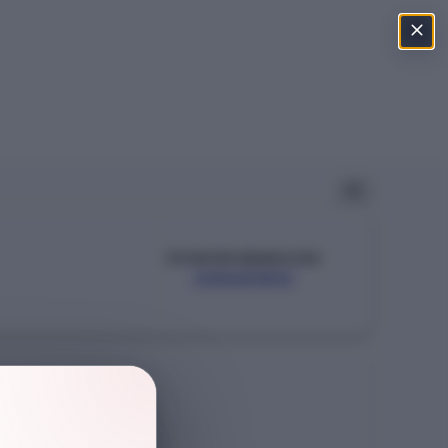
ÖSYM PROGRAM KODU
200651812
Şehir
ANKARA