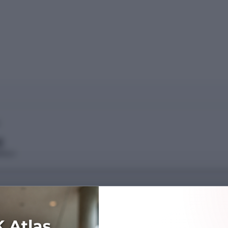
)
OKULU
Başarı Sırası
372704