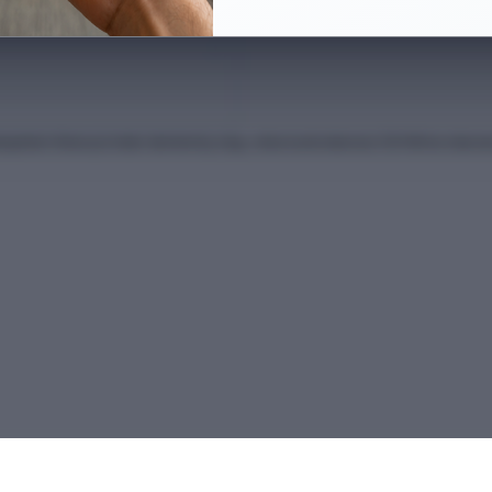
anları Kılavuzu'ndan derlenmiş olup, nihai kontrollerinizi ÖSYM'nin intern