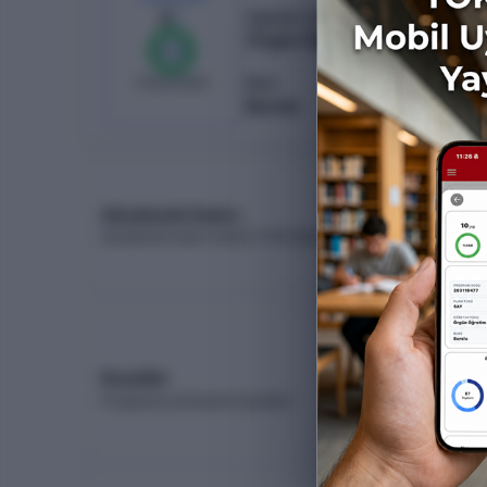
6
/
6
Öğretim Türü
Örgün Öğretim
%
100
0
boş kaldı
Burs
Burslu
Akademik Kadro
Akademik kadro listesi (YÖK Akademik)
Koşullar
Programa yerleşme koşulları