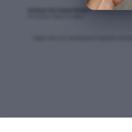
Yerleşen Son Kişinin Netleri
Son yerleşen adayın net dağılımı
* Bilgiler
2026
-YKS Yükseköğretim Programları ve Kontenj