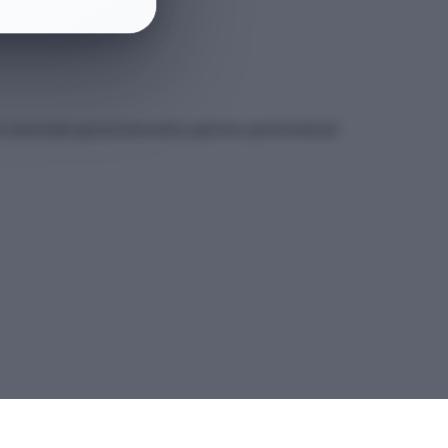
et sitesindeki güncel kılavuzdan yapmanız gerekmektedir.