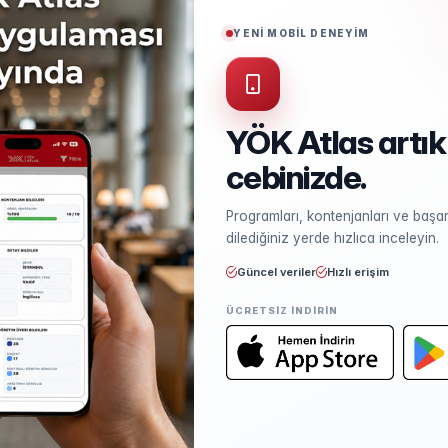
Puan Türü
TYT
YENİ MOBİL DENEYİM
YÖK Atlas artık
cebinizde.
Kontenjan ve Yerleşme
Programları, kontenjanları ve başarı
Kontenjan dağılımı ve yerleşme ist
dilediğiniz yerde hızlıca inceleyin.
Güncel veriler
Hızlı erişim
ÜCRETSIZ INDIRIN
Öğretim Elemanları
Kadro sayısı ve unvan dağılımı