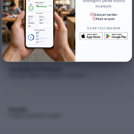
dilediğiniz yerde hızlıca
inceleyin.
Güncel veriler
Hızlı erişim
Akademik Kadro
ÜCRETSIZ INDIRIN
Akademik kadro listesi (YÖK Akademik)
Kontenjan ve Yerleşme
Kontenjan dağılımı ve yerleşme istatistikleri
Koşullar
Programa yerleşme koşulları