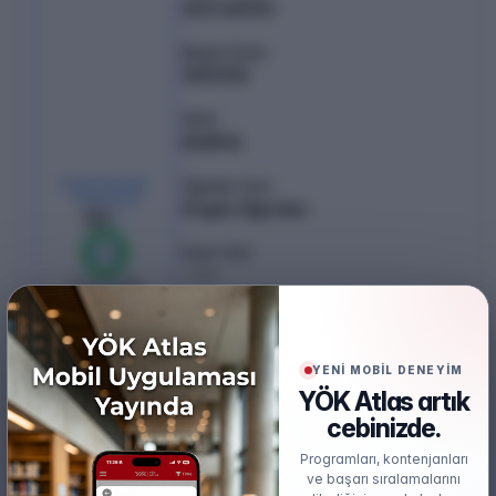
253.46592
Başarı Sırası
1492132
Şehir
KONYA
KONTENJAN /
Öğretim Türü
YERLEŞEN
Örgün Öğretim
30
/
31
Puan Türü
%
100
TYT
0
boş kaldı
Öğretim Dili
Türkçe
YENİ MOBİL DENEYİM
Burs
YÖK Atlas artık
Ücretsiz
cebinizde.
Akredite
Programları, kontenjanları
MEDEK
ve başarı sıralamalarını