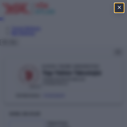
Tercih Sihirbazı
Net Sihirbazı
KONYA TEKNİK ÜNİVERSİTESİ
Yapı Yalıtım Teknolojisi
TEKNİK BİLİMLER MESLEK
YÜKSEKOKULU
DEVLET
111352829
ÖSYM KODU:
GENEL BILGILER
Taban Puan