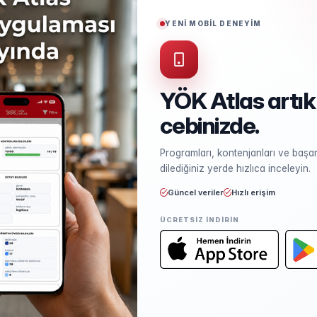
Puan Türü
TYT
YENİ MOBİL DENEYİM
Uygulamalı Eğitim Modeli
3+1
YÖK Atlas artık
cebinizde.
Kontenjan ve Yerleşme
Programları, kontenjanları ve başarı
Kontenjan dağılımı ve yerleşme ist
dilediğiniz yerde hızlıca inceleyin.
Güncel veriler
Hızlı erişim
ÜCRETSIZ INDIRIN
Öğretim Elemanları
Kadro sayısı ve unvan dağılımı