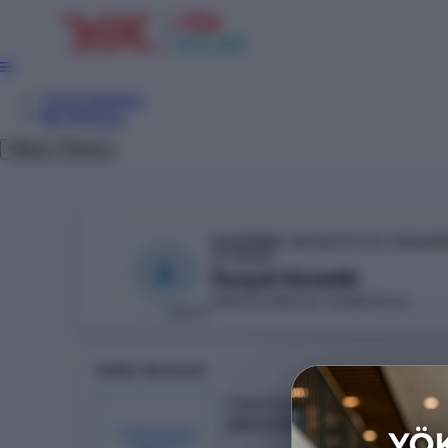
Tercih Sihirbazı
Net Sihirbazı
Giriş
Tema
BANDIRMA ONYEDİ EYLÜL ÜNİVERSİ
YÖKAK
Sosyal Güvenlik
MANYAS MESLEK YÜKSEKOKULU
DEVLET
GENEL BILGILER
Taban Puan
259.47311
KONTENJAN /
YERLEŞEN