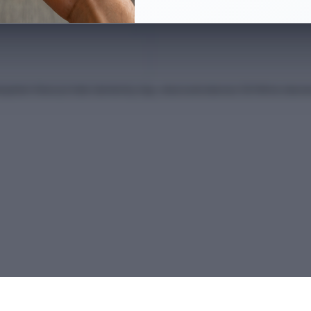
anları Kılavuzu'ndan derlenmiş olup, nihai kontrollerinizi ÖSYM'nin intern