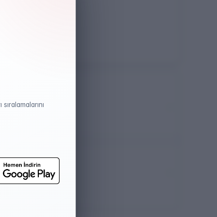
Öğretim Dili
Türkçe
 sıralamalarını
atistikleri