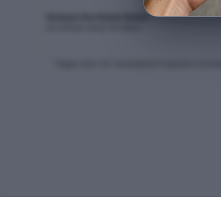
Yerleşen Son Kişinin Netleri
Son yerleşen adayın net dağılımı
* Bilgiler
2026
-YKS Yükseköğretim Programları ve Kontenj