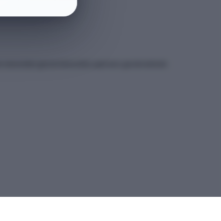
et sitesindeki güncel kılavuzdan yapmanız gerekmektedir.