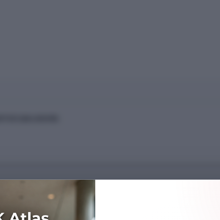
TESİ (BALIKESİR)
Başarı Sırası
1404045