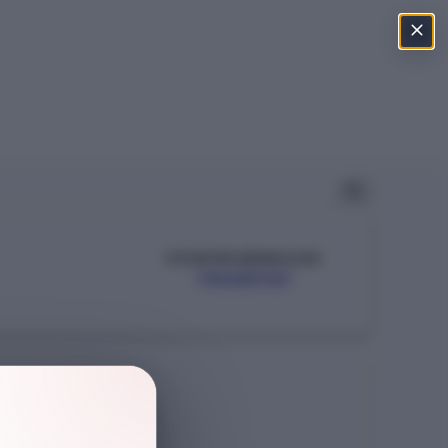
ÖSYM PROGRAM KODU
110650167
Şehir
BALIKESİR