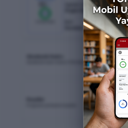
80
/
82
Öğretim Türü
Örgün Öğretim
%
100
0
boş kaldı
Burs
Ücretsiz
Akademik Kadro
Akademik kadro listesi (YÖK Akademik)
Koşullar
Programa yerleşme koşulları