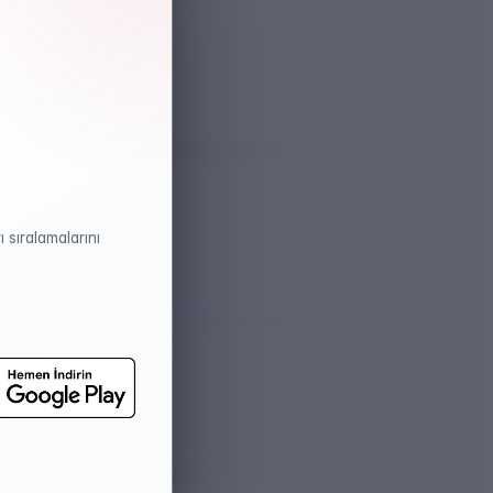
Öğretim Dili
Türkçe
 sıralamalarını
atistikleri