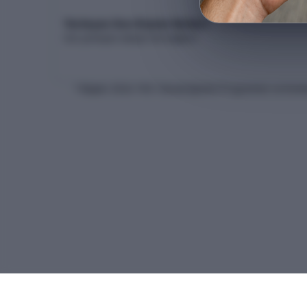
Yerleşen Son Kişinin Netleri
Son yerleşen adayın net dağılımı
* Bilgiler
2026
-YKS Yükseköğretim Programları ve Kontenj