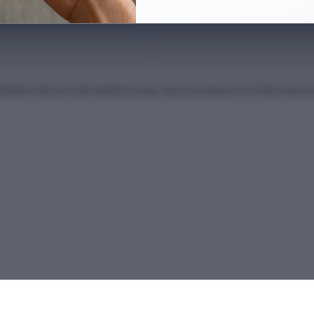
anları Kılavuzu'ndan derlenmiş olup, nihai kontrollerinizi ÖSYM'nin intern