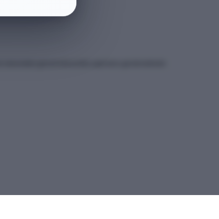
et sitesindeki güncel kılavuzdan yapmanız gerekmektedir.