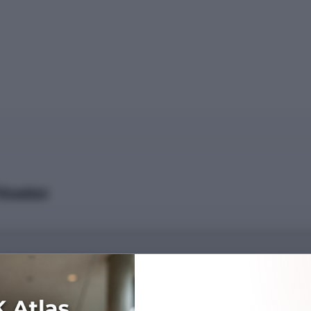
Yönetimi
Başarı Sırası
1632726