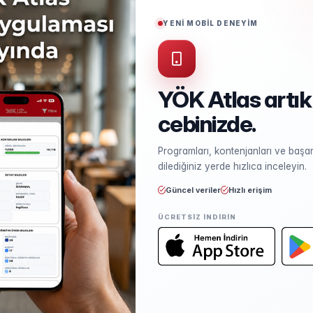
Puan Türü
TYT
YENİ MOBİL DENEYİM
YÖK Atlas artık
cebinizde.
Kontenjan ve Yerleşme
Programları, kontenjanları ve başarı
Kontenjan dağılımı ve yerleşme ist
dilediğiniz yerde hızlıca inceleyin.
Güncel veriler
Hızlı erişim
ÜCRETSIZ INDIRIN
Öğretim Elemanları
Kadro sayısı ve unvan dağılımı