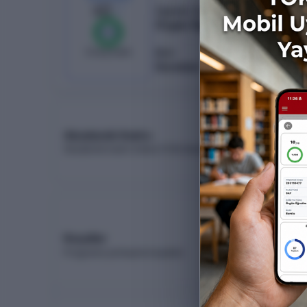
40
/
40
Öğretim Türü
Örgün Öğretim
%
100
0
boş kaldı
Burs
Ücretsiz
Akademik Kadro
Akademik kadro listesi (YÖK Akademik)
Koşullar
Programa yerleşme koşulları