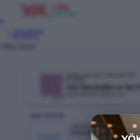
Tercih Sihirbazı
Net Sihirbazı
Giriş
Tema
MARDİN ARTUKLU ÜNİVERSİTESİ
YÖKAK
Ofis Teknolojileri ve Veri 
ÖMERLİ MESLEK YÜKSEKOKULU
DEVLET
GENEL BILGILER
Taban Puan
243.87527
KONTENJAN /
YERLEŞEN