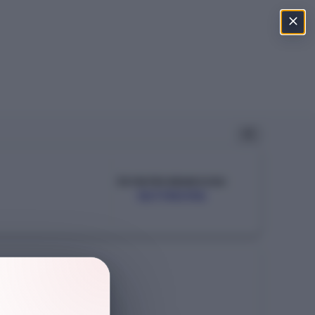
ÖSYM PROGRAM KODU
107190193
Şehir
MARDİN