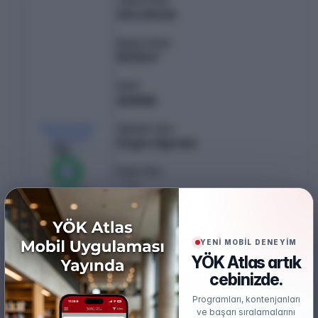
304.05636
Başarı Sırası
803547
Şehir
ADANA
KONTENJAN /
Öğretim Türü
YERLEŞEN
Örgün Öğretim
35
/
35
Puan Türü
%
100
TYT
0
boş kaldı
Öğretim Dili
Türkçe
YENİ MOBİL DENEYİM
Burs
YÖK Atlas artık
Ücretsiz
cebinizde.
Uygulamalı Eğitim Modeli
Programları, kontenjanları
ve başarı sıralamalarını
3+1