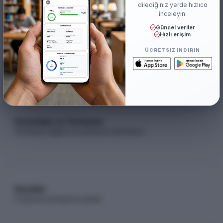
dilediğiniz yerde hızlıca
inceleyin.
Güncel veriler
Hızlı erişim
Akademik Kadro
ÜCRETSIZ INDIRIN
Akademik kadro listesi (YÖK Akademik)
Kontenjan ve Yerleşme
Kontenjan dağılımı ve yerleşme istatistikleri
Koşullar
Programa yerleşme koşulları