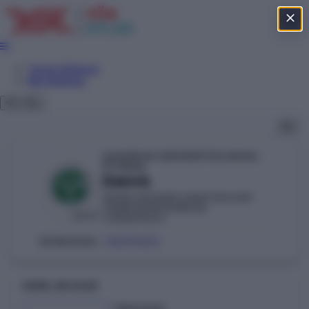
Tercih Sihirbazı
Net Sihirbazı
ÇUKUROVA ÜNİVERSİTESİ (ADANA)
YÖKAK
Elektrik
ADANA ORGANİZE SANAYİ BÖLGESİ
TEKNİK BİLİMLER MESLEK
DEVLET
YÜKSEKOKULU
102951001
ÖSYM KODU:
GENEL BILGILER
Taban Puan