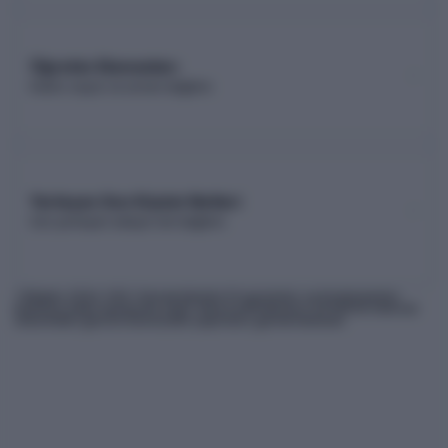
Öğretim Elemanları
Kadro sayısı ve unvan dağılımı
Yerleşen Son Kişinin Netleri
Son yerleşen adayın net dağılımı
* Bilgiler
2026
-YKS Yükseköğretim Programları ve Kontenjanları
Kılavuzu'ndan derlenmiş olup, nihai kontrollerinizi ÖSYM'nin internet
sitesindeki güncel kılavuzdan yapmanız gerekmektedir.