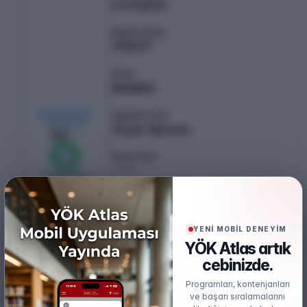
279.86012
Başarı Sırası
1112097
Şehir
MANİSA
KONTENJAN /
Öğretim Türü
YERLEŞEN
Örgün Öğretim
50
/
52
Puan Türü
%
100
TYT
0
boş kaldı
Öğretim Dili
Türkçe
YENİ MOBİL DENEYİM
Burs
YÖK Atlas artık
Ücretsiz
cebinizde.
Uygulamalı Eğitim Modeli
Programları, kontenjanları
3+1
ve başarı sıralamalarını