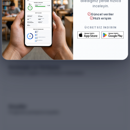
dilediğiniz yerde hızlıca
inceleyin.
Güncel veriler
Hızlı erişim
Akademik Kadro
ÜCRETSIZ INDIRIN
Akademik kadro listesi (YÖK Akademik)
Kontenjan ve Yerleşme
Kontenjan dağılımı ve yerleşme istatistikleri
Koşullar
Programa yerleşme koşulları