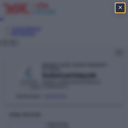
Tercih Sihirbazı
Net Sihirbazı
MANİSA CELÂL BAYAR ÜNİVERSİTESİ
YÖKAK
Endüstriyel Kalıpçılık
MANİSA TEKNİK BİLİMLER MESLEK
YÜKSEKOKULU
DEVLET
102590341
ÖSYM KODU:
GENEL BILGILER
Taban Puan