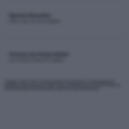
Öğretim Elemanları
Kadro sayısı ve unvan dağılımı
Yerleşen Son Kişinin Netleri
Son yerleşen adayın net dağılımı
* Bilgiler
2026
-YKS Yükseköğretim Programları ve Kontenjanları
Kılavuzu'ndan derlenmiş olup, nihai kontrollerinizi ÖSYM'nin internet
sitesindeki güncel kılavuzdan yapmanız gerekmektedir.