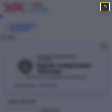
Tercih Sihirbazı
Net Sihirbazı
ANKARA ÜNİVERSİTESİ
YÖKAK
Bağcılık ve Bağ Ürünleri
Teknolojisi
KALECİK MESLEK YÜKSEKOKULU
DEVLET
101190654
ÖSYM KODU:
GENEL BILGILER
Taban Puan