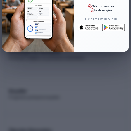
Güncel veriler
Akademik Kadro
Hızlı erişim
Akademik kadro listesi (YÖK Akademik)
ÜCRETSIZ INDIRIN
Kontenjan ve Yerleşme
Kontenjan dağılımı ve yerleşme istatistikleri
Koşullar
Programa yerleşme koşulları
Öğretim Elemanları