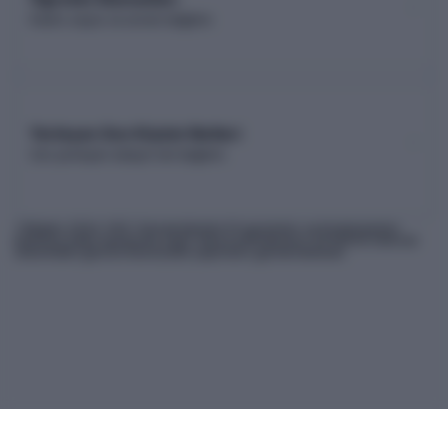
Kadro sayısı ve unvan dağılımı
Yerleşen Son Kişinin Netleri
Son yerleşen adayın net dağılımı
* Bilgiler
2026
-YKS Yükseköğretim Programları ve Kontenjanları
Kılavuzu'ndan derlenmiş olup, nihai kontrollerinizi ÖSYM'nin internet
sitesindeki güncel kılavuzdan yapmanız gerekmektedir.