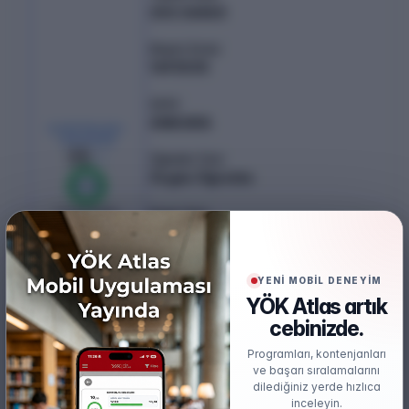
253.36865
Başarı Sırası
1493535
Şehir
ANKARA
KONTENJAN /
YERLEŞEN
35
/
36
Öğretim Türü
Örgün Öğretim
%
100
0
boş kaldı
Puan Türü
TYT
Öğretim Dili
YENİ MOBİL DENEYİM
Türkçe
YÖK Atlas artık
cebinizde.
Burs
Ücretsiz
Programları, kontenjanları
ve başarı sıralamalarını
dilediğiniz yerde hızlıca
inceleyin.