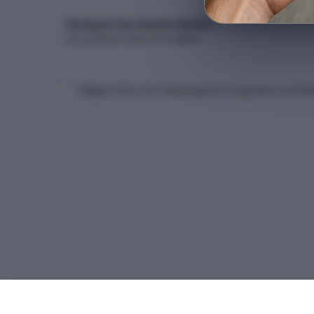
Yerleşen Son Kişinin Netleri
Son yerleşen adayın net dağılımı
* Bilgiler
2026
-YKS Yükseköğretim Programları ve Kontenj