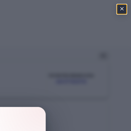
ÖSYM PROGRAM KODU
301710070
Şehir
KIBRIS