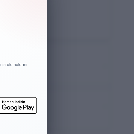
Öğretim Dili
İngilizce
 sıralamalarını
atistikleri