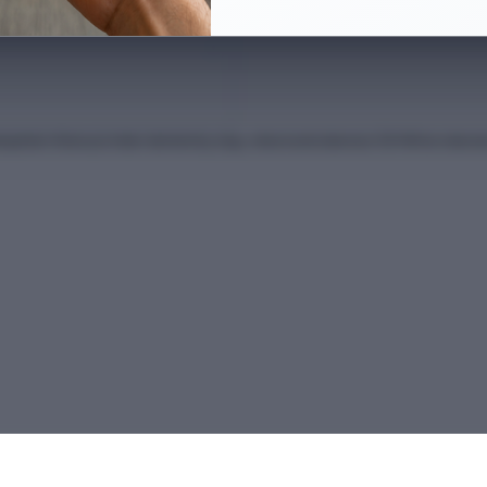
anları Kılavuzu'ndan derlenmiş olup, nihai kontrollerinizi ÖSYM'nin intern