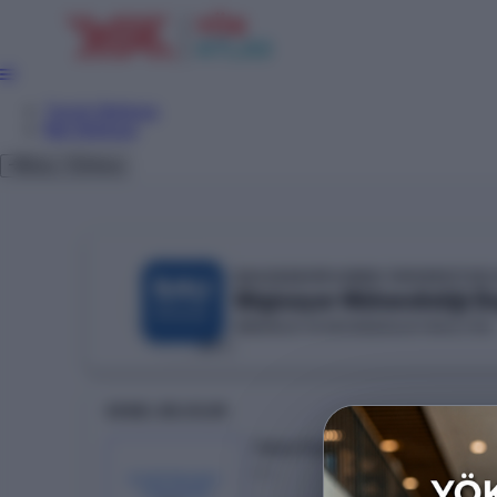
Tercih Sihirbazı
Net Sihirbazı
Giriş
Tema
BAHÇEŞEHİR KIBRIS ÜNİVERSİTESİ
Bilgisayar Mühendisliği (İn
MİMARLIK VE MÜHENDİSLİK FAKÜLTESİ
KKTC
GENEL BILGILER
Taban Puan
---
KONTENJAN /
YERLEŞEN