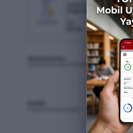
17
/
5
Öğretim Türü
Örgün Öğretim
%
29
12
boş kaldı
Burs
Burslu
Akademik Kadro
Akademik kadro listesi (YÖK Akademik)
Koşullar
Programa yerleşme koşulları