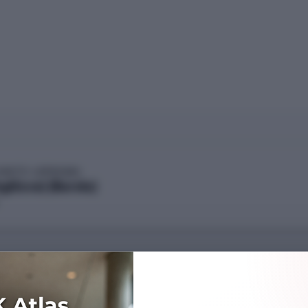
 (KKTC-LEFKOŞA)
gilizce) (Burslu)
Başarı Sırası
---