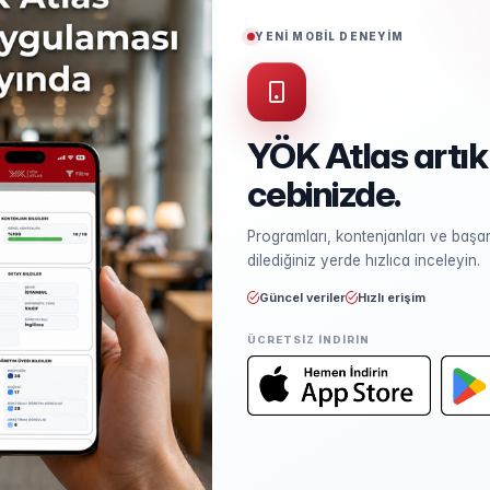
Puan Türü
SAY
YENİ MOBİL DENEYİM
Başarı Sırası Şartı
300.000
YÖK Atlas artık
cebinizde.
Kontenjan ve Yerleşme
Programları, kontenjanları ve başarı
Kontenjan dağılımı ve yerleşme ist
dilediğiniz yerde hızlıca inceleyin.
Güncel veriler
Hızlı erişim
ÜCRETSIZ INDIRIN
Öğretim Elemanları
Kadro sayısı ve unvan dağılımı