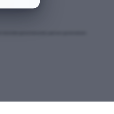
et sitesindeki güncel kılavuzdan yapmanız gerekmektedir.