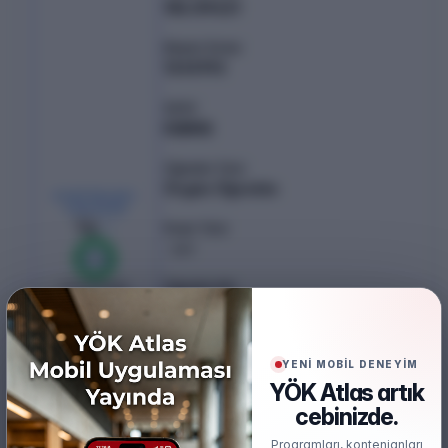
186.89621
Başarı Sırası
1245192
Şehir
KIBRIS
Öğretim Türü
Örgün Öğretim
KONTENJAN /
YERLEŞEN
14
/
14
Puan Türü
SAY
%
100
Öğretim Dili
0
boş kaldı
Türkçe
Burs
%50 İndirimli
YENİ MOBİL DENEYİM
YÖK Atlas artık
Öğrenim Ücreti
cebinizde.
₺451.258,50
(%50 İndirimli)
Programları, kontenjanları