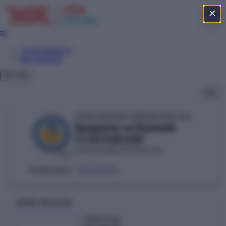
Tercih Sihirbazı
Net Sihirbazı
DOĞU AKDENİZ ÜNİVERSİTESİ (KKTC-GAZİMAĞUSA)
Beslenme ve Diyetetik
(%50 İndirimli)
SAĞLIK BİLİMLERİ FAKÜLTESİ
KKTC
300112269
ÖSYM KODU:
GENEL BILGILER
Taban Puan