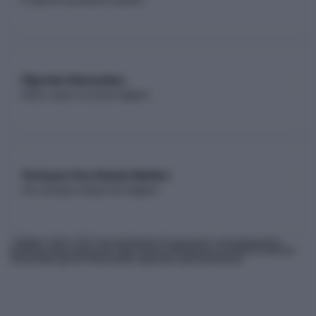
Öğretim Elemanları
Kadro sayısı ve unvan dağılımı
Yerleşen Son Kişinin Netleri
Son yerleşen adayın net dağılımı
* Bilgiler
2026
-YKS Yükseköğretim Programları ve Kontenjanları
Kılavuzu'ndan derlenmiş olup, nihai kontrollerinizi ÖSYM'nin internet
sitesindeki güncel kılavuzdan yapmanız gerekmektedir.