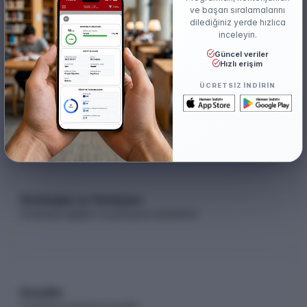
ve başarı sıralamalarını
Akredite
dilediğiniz yerde hızlıca
SABAK
inceleyin.
Güncel veriler
Hızlı erişim
ÜCRETSIZ INDIRIN
Akademik Kadro
Akademik kadro listesi (YÖK Akademik)
Kontenjan ve Yerleşme
Kontenjan dağılımı ve yerleşme istatistikleri
Koşullar
Programa yerleşme koşulları