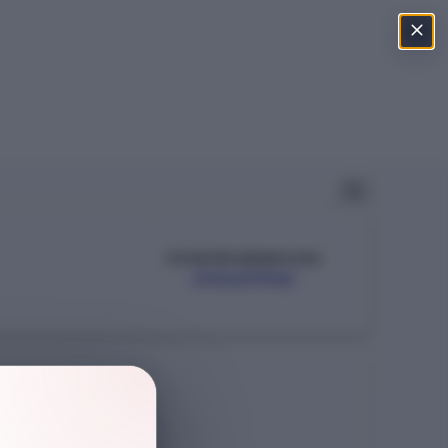
ÖSYM PROGRAM KODU
210401963
Şehir
İSTANBUL