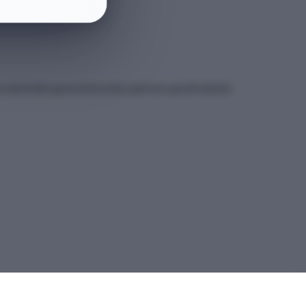
et sitesindeki güncel kılavuzdan yapmanız gerekmektedir.