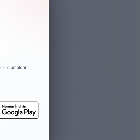
Öğretim Dili
Türkçe
 sıralamalarını
atistikleri