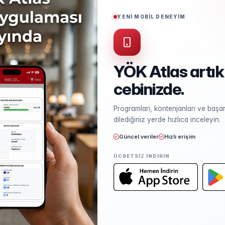
Puan Türü
EA
YENİ MOBİL DENEYİM
Akredite
STAR
YÖK Atlas artık
cebinizde.
Kontenjan ve Yerleşme
Programları, kontenjanları ve başarı
Kontenjan dağılımı ve yerleşme ist
dilediğiniz yerde hızlıca inceleyin.
Güncel veriler
Hızlı erişim
ÜCRETSIZ INDIRIN
Öğretim Elemanları
Kadro sayısı ve unvan dağılımı