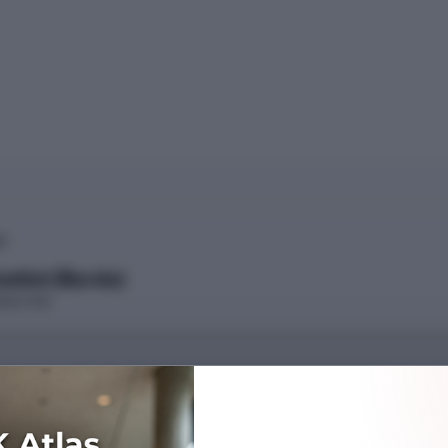
İ
etimi (Burslu)
AKÜLTESİ
Başarı Sırası
270559