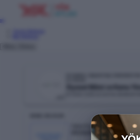
Tercih Sihirbazı
Net Sihirbazı
Giriş
Tema
İSTANBUL NİŞANTAŞI ÜNİVERSİTES
YÖKAK
Siyaset Bilimi ve Kamu Yön
İKTİSADİ, İDARİ VE SOSYAL BİLİMLER F
VAKIF
GENEL BILGILER
Taban Puan
313.12408
KONTENJAN /
YERLEŞEN