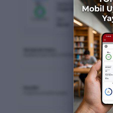
10
/
10
Öğretim Türü
Örgün Öğretim
%
100
0
boş kaldı
Burs
Burslu
Akademik Kadro
Akademik kadro listesi (YÖK Akademik)
Koşullar
Programa yerleşme koşulları