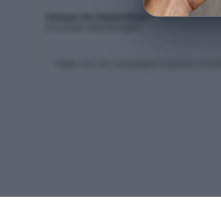
Yerleşen Son Kişinin Netleri
Son yerleşen adayın net dağılımı
* Bilgiler
2026
-YKS Yükseköğretim Programları ve Kontenj