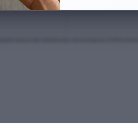
anları Kılavuzu'ndan derlenmiş olup, nihai kontrollerinizi ÖSYM'nin intern