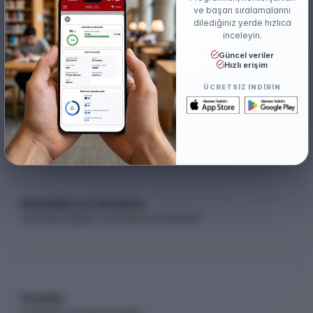
ve başarı sıralamalarını
Başarı Sırası Şartı
dilediğiniz yerde hızlıca
250.000
inceleyin.
Güncel veriler
Hızlı erişim
ÜCRETSIZ INDIRIN
Akademik Kadro
Akademik kadro listesi (YÖK Akademik)
Kontenjan ve Yerleşme
Kontenjan dağılımı ve yerleşme istatistikleri
Koşullar
Programa yerleşme koşulları