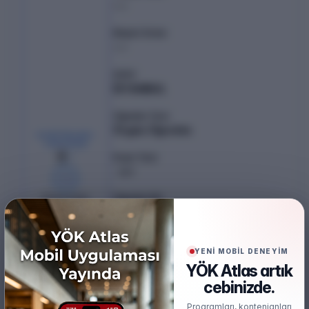
---
Başarı Sırası
---
Şehir
İSTANBUL
Öğretim Türü
Örgün Öğretim
KONTENJAN /
YERLEŞEN
8
/
0
Puan Türü
SAY
%
0
Öğretim Dili
8
boş kaldı
Türkçe
Burs
%50 İndirimli
YENİ MOBİL DENEYİM
YÖK Atlas artık
Öğrenim Ücreti
cebinizde.
₺591.380,00
(%50 İndirimli)
Programları, kontenjanları