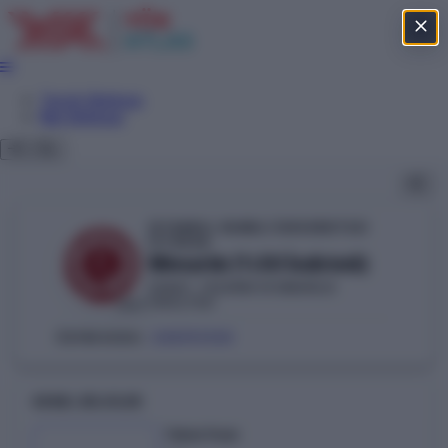
Tercih Sihirbazı
Net Sihirbazı
İSTANBUL RUMELİ ÜNİVERSİTESİ
YÖKAK
Mimarlık (%50 İndirimli)
SANAT, TASARIM VE MİMARLIK
FAKÜLTESİ
VAKIF
208151330
ÖSYM KODU:
GENEL BILGILER
Taban Puan