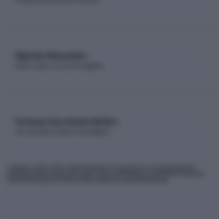
Öğretim Elemanları
Kadro sayısı ve unvan dağılımı
Yerleşen Son Kişinin Netleri
Son yerleşen adayın net dağılımı
* Bilgiler
2026
-YKS Yükseköğretim Programları ve Kontenjanları
Kılavuzu'ndan derlenmiş olup, nihai kontrollerinizi ÖSYM'nin internet
sitesindeki güncel kılavuzdan yapmanız gerekmektedir.