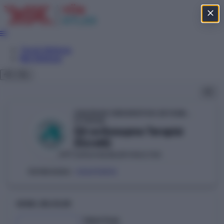
Tercih Sihirbazı
Net Sihirbazı
ÜSKÜDAR ÜNİVERSİTESİ (İSTANBUL)
YÖKAK
Dil ve Konuşma Terapisi
(Ücretli)
SAĞLIK BİLİMLERİ FAKÜLTESİ
VAKIF
206510816
ÖSYM KODU:
GENEL BILGILER
Taban Puan