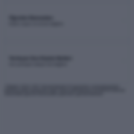
Öğretim Elemanları
Kadro sayısı ve unvan dağılımı
Yerleşen Son Kişinin Netleri
Son yerleşen adayın net dağılımı
* Bilgiler
2026
-YKS Yükseköğretim Programları ve Kontenjanları
Kılavuzu'ndan derlenmiş olup, nihai kontrollerinizi ÖSYM'nin internet
sitesindeki güncel kılavuzdan yapmanız gerekmektedir.