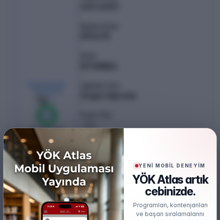
223.43417
Başarı Sırası
892478
Şehir
İSTANBUL
KONTENJAN /
Öğretim Türü
YERLEŞEN
Örgün Öğretim
36
/
36
Puan Türü
%
100
SAY
0
boş kaldı
Öğretim Dili
Türkçe
YENİ MOBİL DENEYİM
Burs
YÖK Atlas artık
Ücretli
cebinizde.
Öğrenim Ücreti
Programları, kontenjanları
₺1.220.000,00
ve başarı sıralamalarını