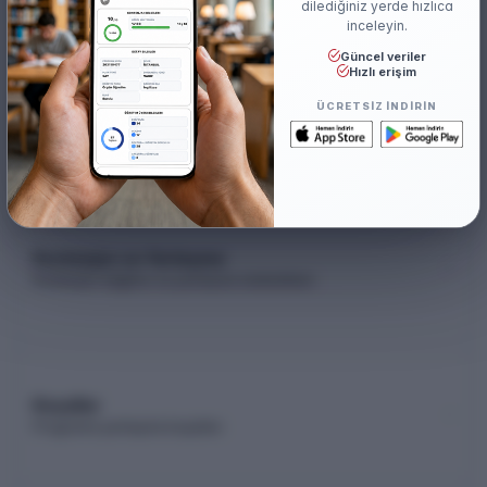
dilediğiniz yerde hızlıca
inceleyin.
Güncel veriler
Hızlı erişim
Akademik Kadro
ÜCRETSIZ INDIRIN
Akademik kadro listesi (YÖK Akademik)
Kontenjan ve Yerleşme
Kontenjan dağılımı ve yerleşme istatistikleri
Koşullar
Programa yerleşme koşulları