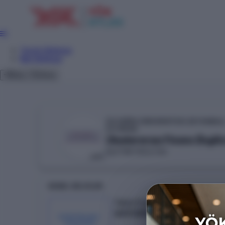
Tercih Sihirbazı
Net Sihirbazı
Giriş
Tema
ÖZYEĞİN ÜNİVERSİTESİ (İSTANBUL
YÖKAK
Uluslararası Finans (İngili
İŞLETME FAKÜLTESİ
VAKIF
GENEL BILGILER
Taban Puan
469.53838
KONTENJAN /
YERLEŞEN