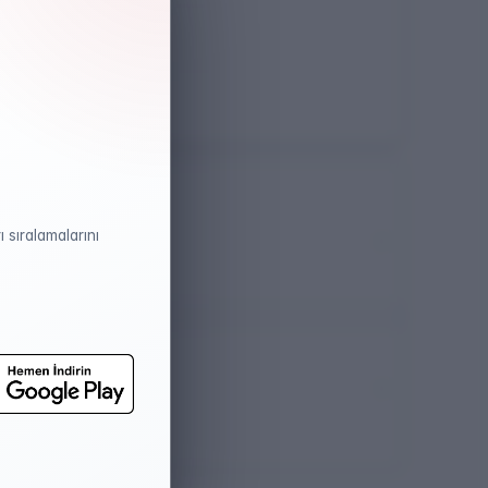
Öğretim Dili
İngilizce
TYÇ
Var
 sıralamalarını
atistikleri