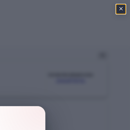
ÖSYM PROGRAM KODU
204811014
Şehir
İSTANBUL