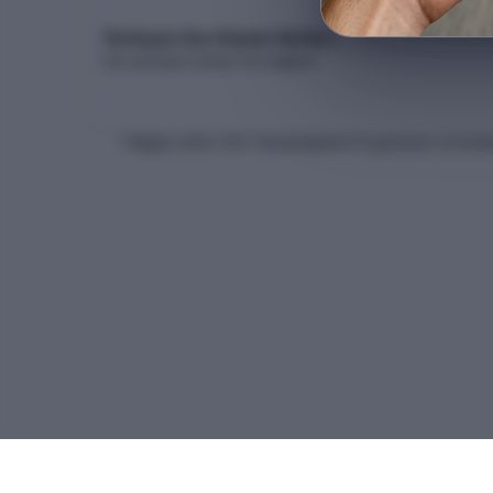
Yerleşen Son Kişinin Netleri
Son yerleşen adayın net dağılımı
* Bilgiler
2026
-YKS Yükseköğretim Programları ve Kontenj