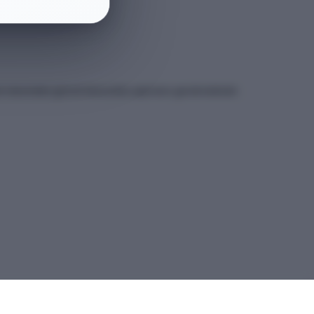
et sitesindeki güncel kılavuzdan yapmanız gerekmektedir.