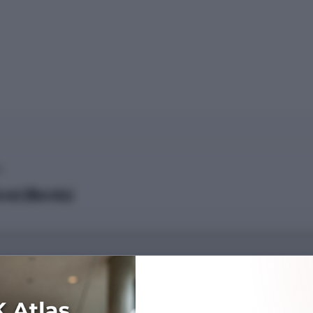
)
zce) (Burslu)
Başarı Sırası
1655