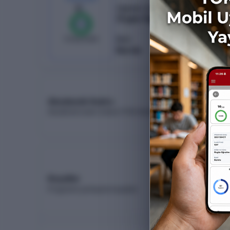
6
/
6
Öğretim Türü
Örgün Öğretim
%
100
0
boş kaldı
Burs
Burslu
Akademik Kadro
Akademik kadro listesi (YÖK Akademik)
Koşullar
Programa yerleşme koşulları