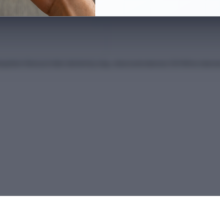
anları Kılavuzu'ndan derlenmiş olup, nihai kontrollerinizi ÖSYM'nin intern