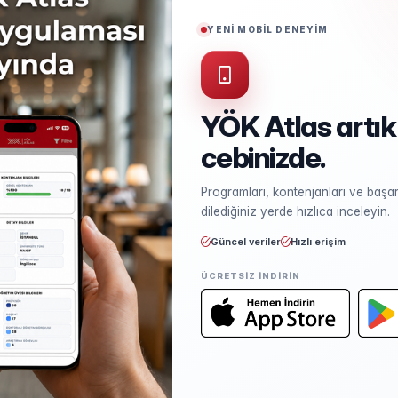
Puan Türü
EA
YENİ MOBİL DENEYİM
Akredite
AACSB
YÖK Atlas artık
cebinizde.
Kontenjan ve Yerleşme
Programları, kontenjanları ve başarı
Kontenjan dağılımı ve yerleşme ist
dilediğiniz yerde hızlıca inceleyin.
Güncel veriler
Hızlı erişim
ÜCRETSIZ INDIRIN
Öğretim Elemanları
Kadro sayısı ve unvan dağılımı