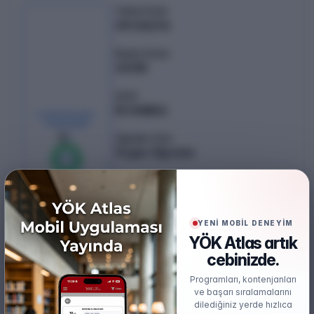
Taban Puan
391.55276
Başarı Sırası
40418
Şehir
İSTANBUL
KONTENJAN /
YERLEŞEN
6
/
6
Öğretim Türü
Örgün Öğretim
%
100
0
boş kaldı
Puan Türü
EA
Öğretim Dili
YENİ MOBİL DENEYİM
İngilizce
YÖK Atlas artık
cebinizde.
Burs
Burslu
Programları, kontenjanları
ve başarı sıralamalarını
dilediğiniz yerde hızlıca