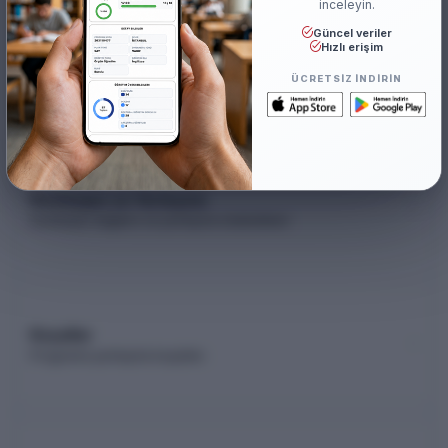
inceleyin.
Güncel veriler
Hızlı erişim
Akademik Kadro
Akademik kadro listesi (YÖK Akademik)
ÜCRETSIZ INDIRIN
Kontenjan ve Yerleşme
Kontenjan dağılımı ve yerleşme istatistikleri
Koşullar
Programa yerleşme koşulları