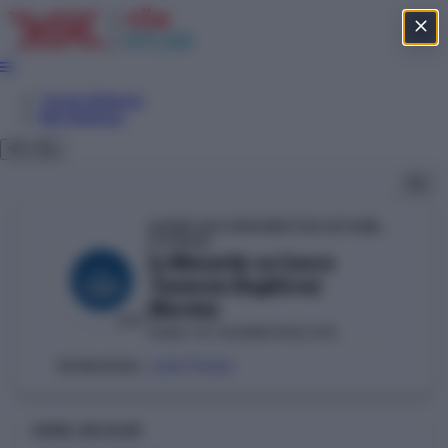
Tercih Sihirbazı
Net Sihirbazı
KADİR HAS ÜNİVERSİTESİ (İSTANBUL)
YÖKAK
İç Mimarlık ve Çevre
Tasarımı (İngilizce)
(Burslu)
VAKIF
SANAT VE TASARIM FAKÜLTESİ
203711406
ÖSYM KODU:
GENEL BILGILER