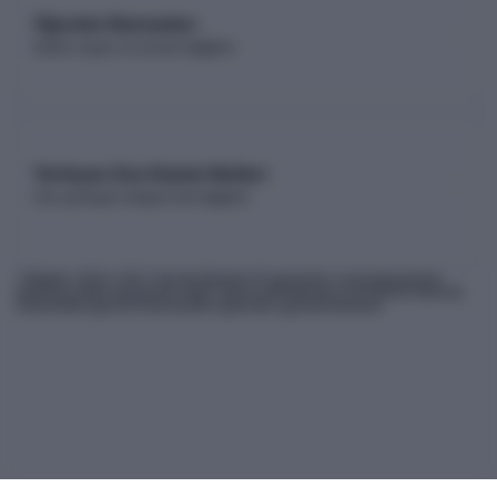
Öğretim Elemanları
Kadro sayısı ve unvan dağılımı
Yerleşen Son Kişinin Netleri
Son yerleşen adayın net dağılımı
* Bilgiler
2026
-YKS Yükseköğretim Programları ve Kontenjanları
Kılavuzu'ndan derlenmiş olup, nihai kontrollerinizi ÖSYM'nin internet
sitesindeki güncel kılavuzdan yapmanız gerekmektedir.