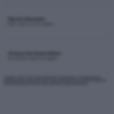
Öğretim Elemanları
Kadro sayısı ve unvan dağılımı
Yerleşen Son Kişinin Netleri
Son yerleşen adayın net dağılımı
* Bilgiler
2026
-YKS Yükseköğretim Programları ve Kontenjanları
Kılavuzu'ndan derlenmiş olup, nihai kontrollerinizi ÖSYM'nin internet
sitesindeki güncel kılavuzdan yapmanız gerekmektedir.