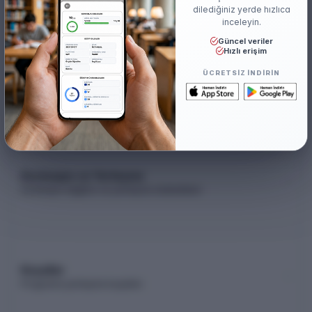
₺635.000,00
(%50 İndirimli)
dilediğiniz yerde hızlıca
inceleyin.
Güncel veriler
Hızlı erişim
Akademik Kadro
ÜCRETSIZ INDIRIN
Akademik kadro listesi (YÖK Akademik)
Kontenjan ve Yerleşme
Kontenjan dağılımı ve yerleşme istatistikleri
Koşullar
Programa yerleşme koşulları