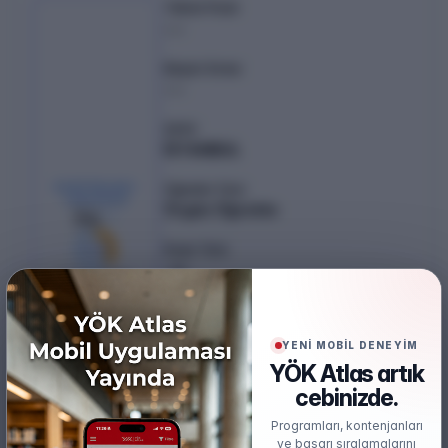
Taban Puan
---
Başarı Sırası
---
Şehir
İSTANBUL
KONTENJAN /
Öğretim Türü
YERLEŞEN
Örgün Öğretim
34
/
13
Puan Türü
%
38
EA
21
boş kaldı
Öğretim Dili
İngilizce
YENİ MOBİL DENEYİM
YÖK Atlas artık
Burs
%50 İndirimli
cebinizde.
Programları, kontenjanları
Öğrenim Ücreti
ve başarı sıralamalarını