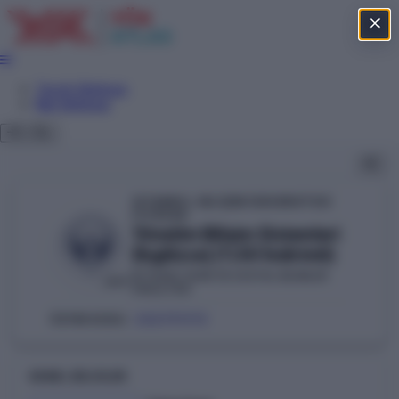
Tercih Sihirbazı
Net Sihirbazı
İSTANBUL GELİŞİM ÜNİVERSİTESİ
YÖKAK
Yönetim Bilişim Sistemleri
(İngilizce) (%50 İndirimli)
İKTİSADİ, İDARİ VE SOSYAL BİLİMLER
VAKIF
FAKÜLTESİ
202791173
ÖSYM KODU:
GENEL BILGILER