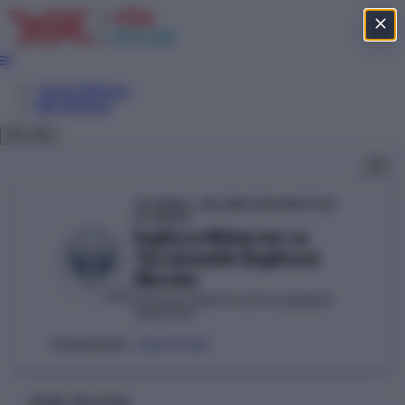
Tercih Sihirbazı
Net Sihirbazı
İSTANBUL GELİŞİM ÜNİVERSİTESİ
YÖKAK
İngilizce Mütercim ve
Tercümanlık (İngilizce)
(Burslu)
VAKIF
İKTİSADİ, İDARİ VE SOSYAL BİLİMLER
FAKÜLTESİ
202791152
ÖSYM KODU:
GENEL BILGILER