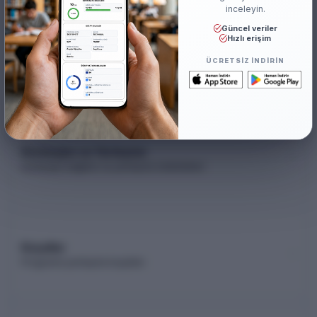
inceleyin.
Güncel veriler
Hızlı erişim
Akademik Kadro
Akademik kadro listesi (YÖK Akademik)
ÜCRETSIZ INDIRIN
Kontenjan ve Yerleşme
Kontenjan dağılımı ve yerleşme istatistikleri
Koşullar
Programa yerleşme koşulları