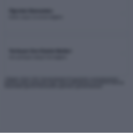
Öğretim Elemanları
Kadro sayısı ve unvan dağılımı
Yerleşen Son Kişinin Netleri
Son yerleşen adayın net dağılımı
* Bilgiler
2026
-YKS Yükseköğretim Programları ve Kontenjanları
Kılavuzu'ndan derlenmiş olup, nihai kontrollerinizi ÖSYM'nin internet
sitesindeki güncel kılavuzdan yapmanız gerekmektedir.