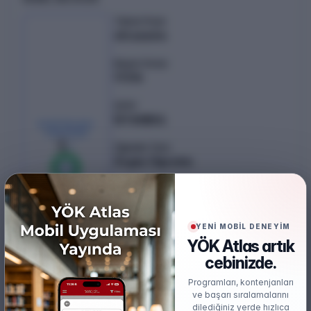
Taban Puan
411.66604
Başarı Sırası
17216
Şehir
İSTANBUL
KONTENJAN /
YERLEŞEN
5
/
5
Öğretim Türü
Örgün Öğretim
%
100
0
boş kaldı
Puan Türü
DİL
YENİ MOBİL DENEYİM
Öğretim Dili
YÖK Atlas artık
İngilizce
cebinizde.
Burs
Programları, kontenjanları
Burslu
ve başarı sıralamalarını
dilediğiniz yerde hızlıca