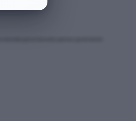
et sitesindeki güncel kılavuzdan yapmanız gerekmektedir.