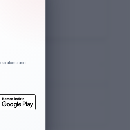
Öğretim Dili
Türkçe
 sıralamalarını
atistikleri