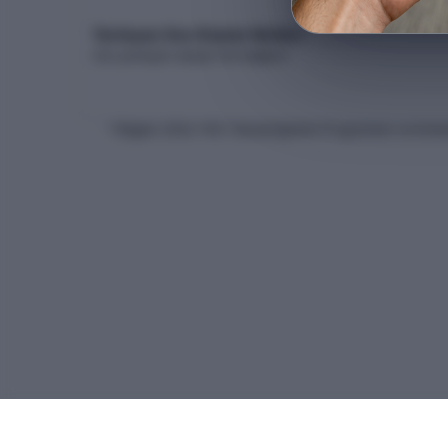
Yerleşen Son Kişinin Netleri
Son yerleşen adayın net dağılımı
* Bilgiler
2026
-YKS Yükseköğretim Programları ve Kontenj