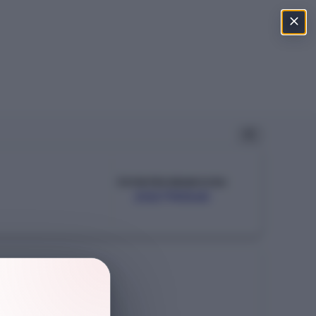
ÖSYM PROGRAM KODU
202790545
Şehir
İSTANBUL