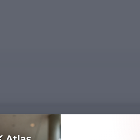
Başarı Sırası
252285