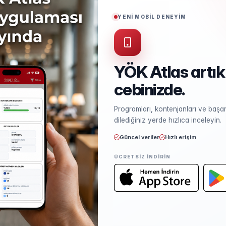
Puan Türü
SAY
YENİ MOBİL DENEYİM
YÖK Atlas artık
cebinizde.
Kontenjan ve Yerleşme
Programları, kontenjanları ve başarı
Kontenjan dağılımı ve yerleşme ist
dilediğiniz yerde hızlıca inceleyin.
Güncel veriler
Hızlı erişim
ÜCRETSIZ INDIRIN
Öğretim Elemanları
Kadro sayısı ve unvan dağılımı