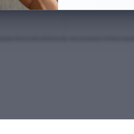
anları Kılavuzu'ndan derlenmiş olup, nihai kontrollerinizi ÖSYM'nin intern