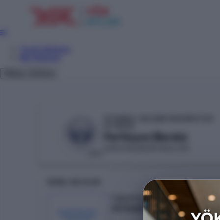
Tercih Sihirbazı
Net Sihirbazı
Giriş
Tema
İSTANBUL GELİŞİM ÜNİVERSİTESİ
YÖKAK
Perfüzyon (Burslu)
SAĞLIK BİLİMLERİ FAKÜLTESİ
VAKIF
GENEL BILGILER
Taban Puan
317.14498
KONTENJAN /
YERLEŞEN