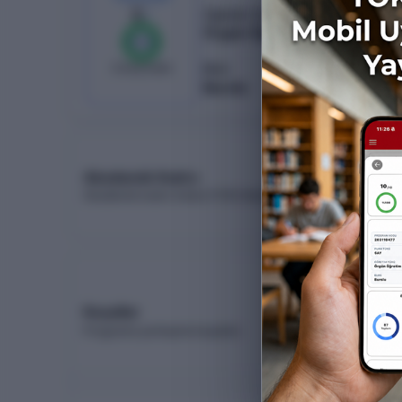
6
/
6
Öğretim Türü
Örgün Öğretim
%
100
0
boş kaldı
Burs
Burslu
Akademik Kadro
Akademik kadro listesi (YÖK Akademik)
Koşullar
Programa yerleşme koşulları