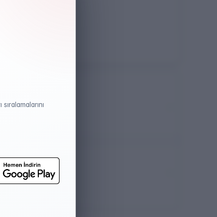
Öğretim Dili
İngilizce
 sıralamalarını
atistikleri