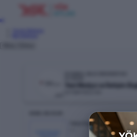
Tercih Sihirbazı
Net Sihirbazı
Giriş
Tema
İSTANBUL BİLGİ ÜNİVERSİTESİ
YÖKAK
Yeni Medya ve İletişim (İng
İLETİŞİM FAKÜLTESİ
VAKIF
GENEL BILGILER
Taban Puan
---
KONTENJAN /
YERLEŞEN