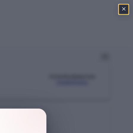
ÖSYM PROGRAM KODU
202590234
Şehir
İSTANBUL