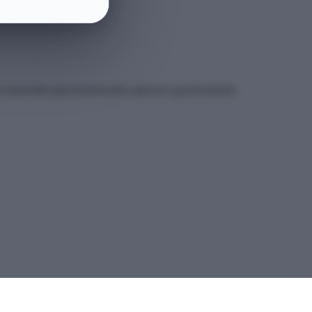
et sitesindeki güncel kılavuzdan yapmanız gerekmektedir.