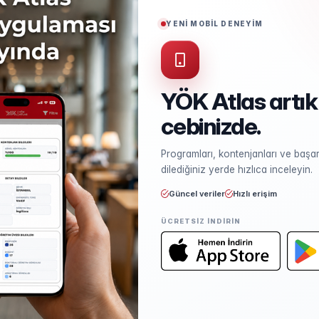
Puan Türü
SÖZ
YENİ MOBİL DENEYİM
Öğrenim Ücreti
₺862.750,00
(%50 İndirimli)
YÖK Atlas artık
cebinizde.
Kontenjan ve Yerleşme
Programları, kontenjanları ve başarı
Kontenjan dağılımı ve yerleşme ist
dilediğiniz yerde hızlıca inceleyin.
Güncel veriler
Hızlı erişim
ÜCRETSIZ INDIRIN
Öğretim Elemanları
Kadro sayısı ve unvan dağılımı