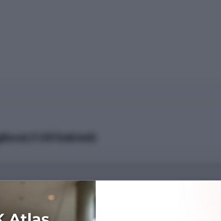
ilizce) (%50 İndirimli)
Başarı Sırası
---