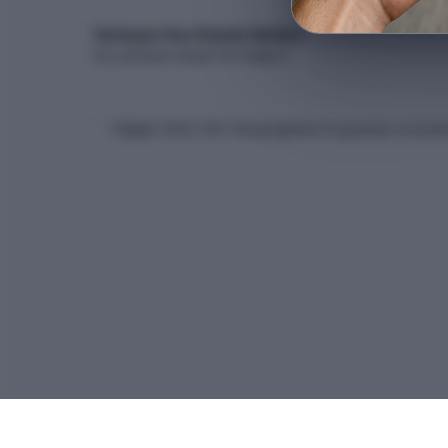
Yerleşen Son Kişinin Netleri
Son yerleşen adayın net dağılımı
* Bilgiler
2026
-YKS Yükseköğretim Programları ve Kontenj