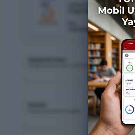
83
/
62
Öğretim Türü
Örgün Öğretim
%
75
21
boş kaldı
Burs
%50 İndirimli
Akademik Kadro
Akademik kadro listesi (YÖK Akademik)
Koşullar
Programa yerleşme koşulları