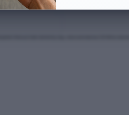
anları Kılavuzu'ndan derlenmiş olup, nihai kontrollerinizi ÖSYM'nin intern