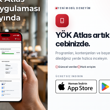
Puan Türü
SAY
YENİ MOBİL DENEYİM
Öğrenim Ücreti
₺500.000,00
(%50 İndirimli)
YÖK Atlas artık
cebinizde.
Kontenjan ve Yerleşme
Programları, kontenjanları ve başarı
Kontenjan dağılımı ve yerleşme ist
dilediğiniz yerde hızlıca inceleyin.
Güncel veriler
Hızlı erişim
ÜCRETSIZ INDIRIN
Öğretim Elemanları
Kadro sayısı ve unvan dağılımı