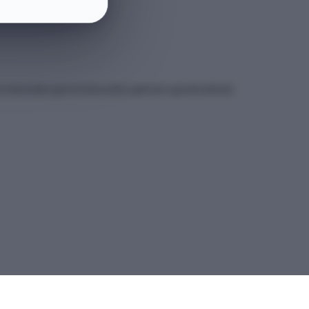
et sitesindeki güncel kılavuzdan yapmanız gerekmektedir.