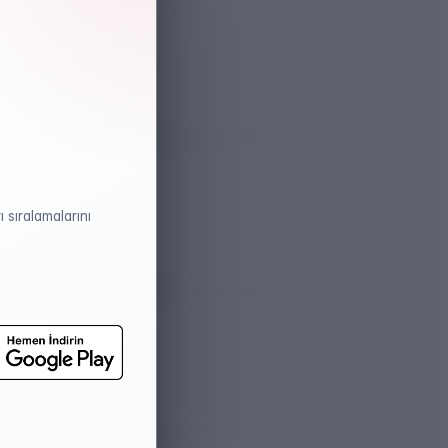
Öğretim Dili
Türkçe
 sıralamalarını
atistikleri