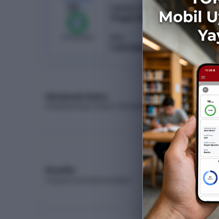
28
/
28
Öğretim Türü
Örgün Öğretim
%
100
0
boş kaldı
Burs
%50 İndirimli
Akademik Kadro
Akademik kadro listesi (YÖK Akademik)
Koşullar
Programa yerleşme koşulları