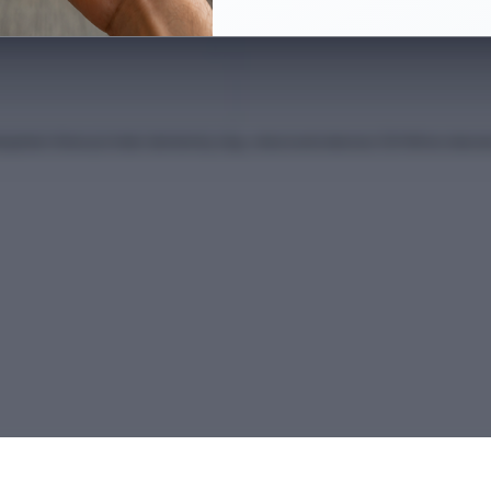
anları Kılavuzu'ndan derlenmiş olup, nihai kontrollerinizi ÖSYM'nin intern