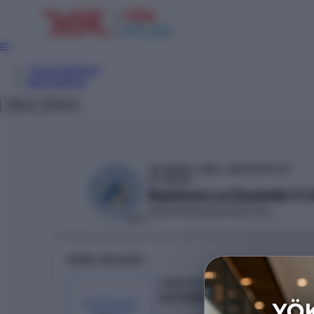
Tercih Sihirbazı
Net Sihirbazı
Giriş
Tema
İSTANBUL AREL ÜNİVERSİTESİ
YÖKAK
Beslenme ve Diyetetik (%5
SAĞLIK BİLİMLERİ FAKÜLTESİ
VAKIF
GENEL BILGILER
Taban Puan
227.01521
KONTENJAN /
YERLEŞEN