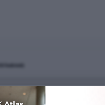
0 İndirimli)
Başarı Sırası
847781