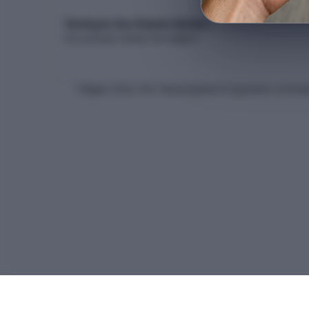
Yerleşen Son Kişinin Netleri
Son yerleşen adayın net dağılımı
* Bilgiler
2026
-YKS Yükseköğretim Programları ve Kontenj