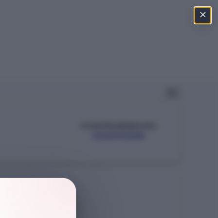
ÖSYM PROGRAM KODU
202390238
Şehir
İSTANBUL