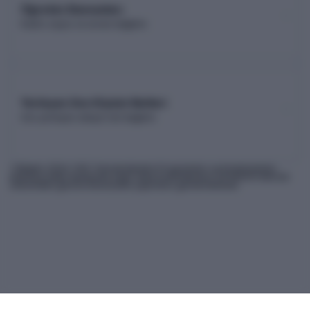
Öğretim Elemanları
Kadro sayısı ve unvan dağılımı
Yerleşen Son Kişinin Netleri
Son yerleşen adayın net dağılımı
* Bilgiler
2026
-YKS Yükseköğretim Programları ve Kontenjanları
Kılavuzu'ndan derlenmiş olup, nihai kontrollerinizi ÖSYM'nin internet
sitesindeki güncel kılavuzdan yapmanız gerekmektedir.