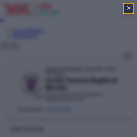
Tercih Sihirbazı
Net Sihirbazı
İHSAN DOĞRAMACI BİLKENT ÜNİVERSİTESİ (ANKARA)
YÖKAK
Grafik Tasarımı (İngilizce)
(Burslu)
GÜZEL SANATLAR TASARIM VE
VAKIF
MİMARLIK FAKÜLTESİ
202190182
ÖSYM KODU:
GENEL BILGILER