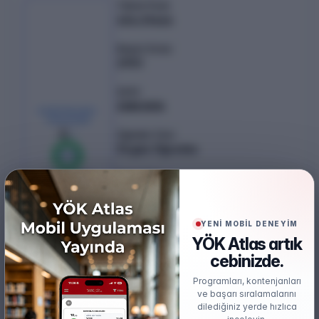
Taban Puan
454.31466
Başarı Sırası
2951
Şehir
ANKARA
KONTENJAN /
YERLEŞEN
4
/
4
Öğretim Türü
Örgün Öğretim
%
100
0
boş kaldı
Puan Türü
EA
Öğretim Dili
YENİ MOBİL DENEYİM
İngilizce
YÖK Atlas artık
cebinizde.
Burs
Burslu
Programları, kontenjanları
ve başarı sıralamalarını
dilediğiniz yerde hızlıca