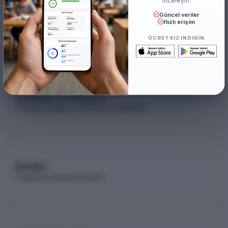
inceleyin.
Güncel veriler
Akademik Kadro
Hızlı erişim
Akademik kadro listesi (YÖK Akademik)
ÜCRETSIZ INDIRIN
Kontenjan ve Yerleşme
Kontenjan dağılımı ve yerleşme istatistikleri
Koşullar
Programa yerleşme koşulları