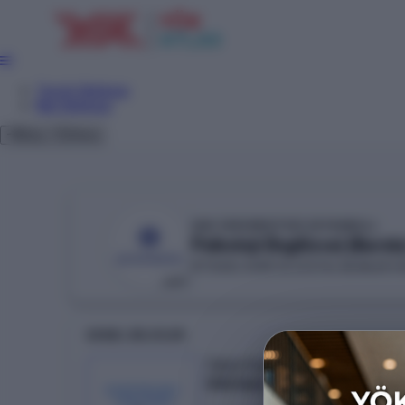
Tercih Sihirbazı
Net Sihirbazı
Giriş
Tema
IŞIK ÜNİVERSİTESİ (İSTANBUL)
Psikoloji (İngilizce) (Burslu
İKTİSADİ, İDARİ VE SOSYAL BİLİMLER F
VAKIF
GENEL BILGILER
Taban Puan
358.1666
KONTENJAN /
YERLEŞEN