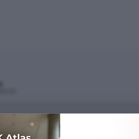
)
AKÜLTESİ
Başarı Sırası
103695