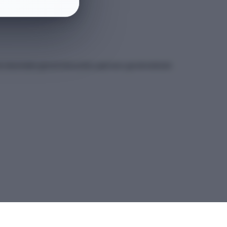
et sitesindeki güncel kılavuzdan yapmanız gerekmektedir.