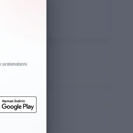
Öğretim Dili
İngilizce
TYÇ
Var
 sıralamalarını
atistikleri