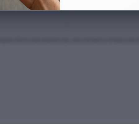
anları Kılavuzu'ndan derlenmiş olup, nihai kontrollerinizi ÖSYM'nin intern