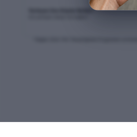
Yerleşen Son Kişinin Netleri
Son yerleşen adayın net dağılımı
* Bilgiler
2026
-YKS Yükseköğretim Programları ve Kontenj