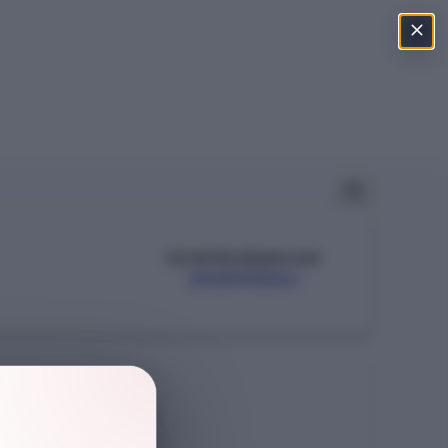
ÖSYM PROGRAM KODU
202090264
Şehir
İSTANBUL