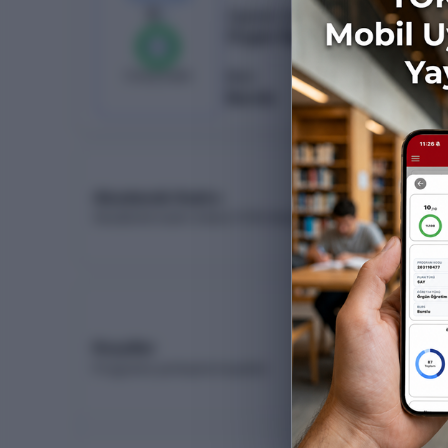
9
/
9
Öğretim Türü
Örgün Öğretim
%
100
0
boş kaldı
Burs
Burslu
Akademik Kadro
Akademik kadro listesi (YÖK Akademik)
Koşullar
Programa yerleşme koşulları