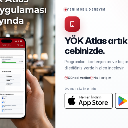
Puan Türü
EA
YENİ MOBİL DENEYİM
Akredite
FEDEK
YÖK Atlas artık
cebinizde.
Kontenjan ve Yerleşme
Programları, kontenjanları ve başarı
Kontenjan dağılımı ve yerleşme ist
dilediğiniz yerde hızlıca inceleyin.
Güncel veriler
Hızlı erişim
ÜCRETSIZ INDIRIN
Öğretim Elemanları
Kadro sayısı ve unvan dağılımı