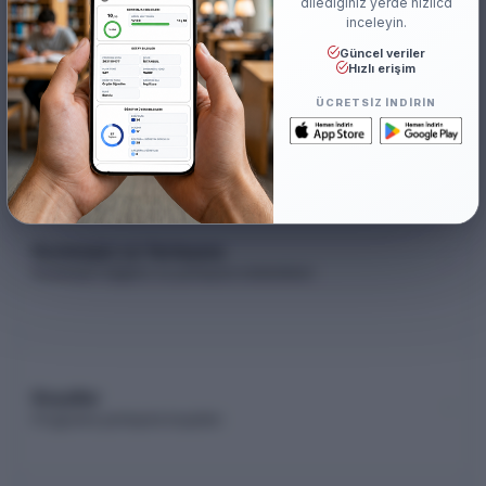
dilediğiniz yerde hızlıca
inceleyin.
Güncel veriler
Hızlı erişim
Akademik Kadro
ÜCRETSIZ INDIRIN
Akademik kadro listesi (YÖK Akademik)
Kontenjan ve Yerleşme
Kontenjan dağılımı ve yerleşme istatistikleri
Koşullar
Programa yerleşme koşulları