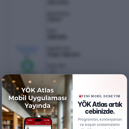
465.3446
Başarı Sırası
33047
Şehir
ANKARA
KONTENJAN /
Öğretim Türü
YERLEŞEN
Örgün Öğretim
1
/
1
Puan Türü
%
100
SAY
0
boş kaldı
Öğretim Dili
Türkçe
YENİ MOBİL DENEYİM
Burs
YÖK Atlas artık
Ücretsiz
cebinizde.
Başarı Sırası Şartı
Programları, kontenjanları
50.000
ve başarı sıralamalarını