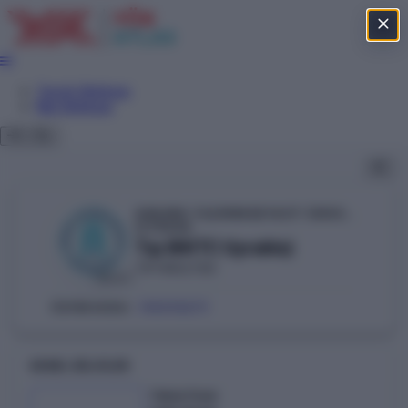
Tercih Sihirbazı
Net Sihirbazı
ANKARA YILDIRIM BEYAZIT ÜNİVERSİTESİ
YÖKAK
Tıp (KKTC Uyruklu)
TIP FAKÜLTESİ
DEVLET
110010271
ÖSYM KODU:
GENEL BILGILER
Taban Puan