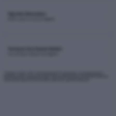
Öğretim Elemanları
Kadro sayısı ve unvan dağılımı
Yerleşen Son Kişinin Netleri
Son yerleşen adayın net dağılımı
* Bilgiler
2026
-YKS Yükseköğretim Programları ve Kontenjanları
Kılavuzu'ndan derlenmiş olup, nihai kontrollerinizi ÖSYM'nin internet
sitesindeki güncel kılavuzdan yapmanız gerekmektedir.