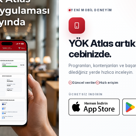
Puan Türü
SAY
YENİ MOBİL DENEYİM
Başarı Sırası Şartı
300.000
YÖK Atlas artık
cebinizde.
Kontenjan ve Yerleşme
Programları, kontenjanları ve başarı
Kontenjan dağılımı ve yerleşme ist
dilediğiniz yerde hızlıca inceleyin.
Güncel veriler
Hızlı erişim
ÜCRETSIZ INDIRIN
Öğretim Elemanları
Kadro sayısı ve unvan dağılımı