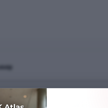
isliği
Başarı Sırası
---