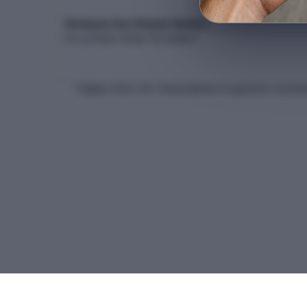
Yerleşen Son Kişinin Netleri
Son yerleşen adayın net dağılımı
* Bilgiler
2026
-YKS Yükseköğretim Programları ve Kontenj