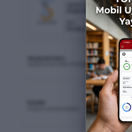
10
/
7
Öğretim Türü
Örgün Öğretim
%
70
3
boş kaldı
Burs
Ücretsiz
Akademik Kadro
Akademik kadro listesi (YÖK Akademik)
Koşullar
Programa yerleşme koşulları