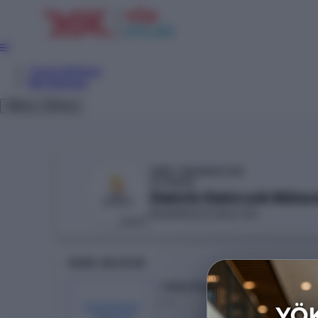
Tercih Sihirbazı
Net Sihirbazı
Giriş
Tema
SİİRT ÜNİVERSİTESİ
YÖKAK
Elektrik-Elektronik Mühend
MÜHENDİSLİK FAKÜLTESİ
DEVLET
GENEL BILGILER
Taban Puan
---
KONTENJAN /
YERLEŞEN