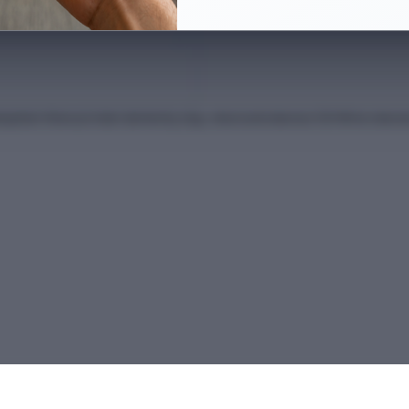
anları Kılavuzu'ndan derlenmiş olup, nihai kontrollerinizi ÖSYM'nin intern