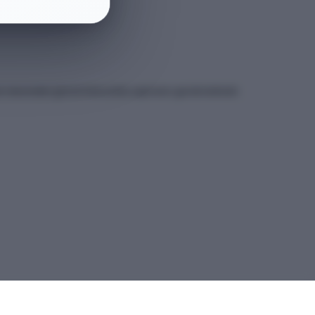
et sitesindeki güncel kılavuzdan yapmanız gerekmektedir.