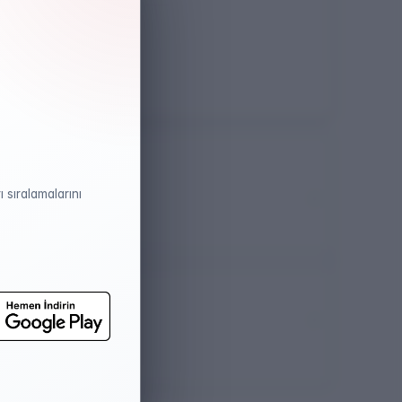
Öğretim Dili
Türkçe
 sıralamalarını
atistikleri