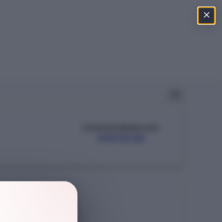
ÖSYM PROGRAM KODU
109010125
Şehir
SİİRT