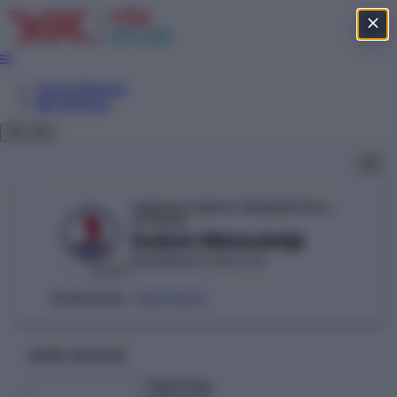
Tercih Sihirbazı
Net Sihirbazı
ONDOKUZ MAYIS ÜNİVERSİTESİ (SAMSUN)
YÖKAK
Endüstri Mühendisliği
MÜHENDİSLİK FAKÜLTESİ
DEVLET
108210823
ÖSYM KODU:
GENEL BILGILER
Taban Puan