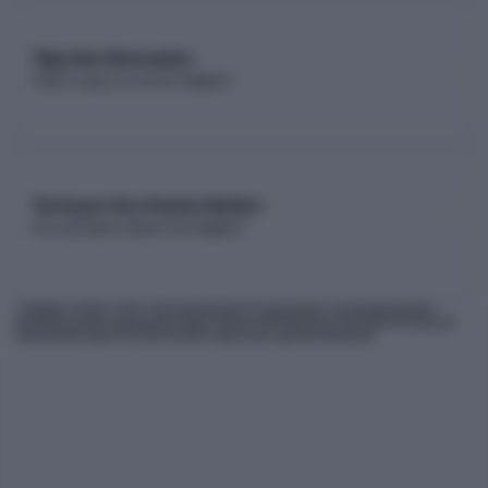
Öğretim Elemanları
Kadro sayısı ve unvan dağılımı
Yerleşen Son Kişinin Netleri
Son yerleşen adayın net dağılımı
* Bilgiler
2026
-YKS Yükseköğretim Programları ve Kontenjanları
Kılavuzu'ndan derlenmiş olup, nihai kontrollerinizi ÖSYM'nin internet
sitesindeki güncel kılavuzdan yapmanız gerekmektedir.