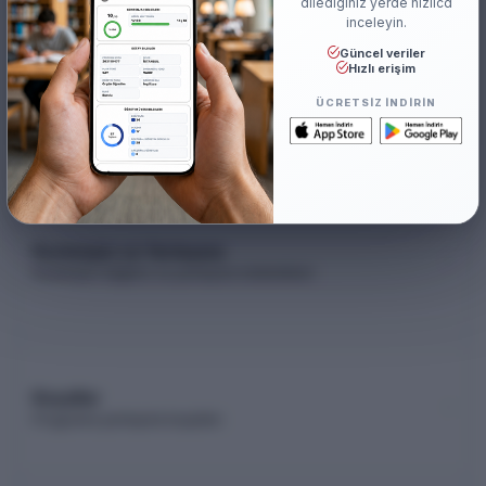
dilediğiniz yerde hızlıca
inceleyin.
Güncel veriler
Hızlı erişim
Akademik Kadro
ÜCRETSIZ INDIRIN
Akademik kadro listesi (YÖK Akademik)
Kontenjan ve Yerleşme
Kontenjan dağılımı ve yerleşme istatistikleri
Koşullar
Programa yerleşme koşulları