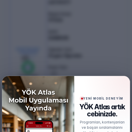
401.19377
Başarı Sırası
97526
Şehir
SAMSUN
KONTENJAN /
Öğretim Türü
YERLEŞEN
Örgün Öğretim
65
/
65
Puan Türü
%
100
SAY
0
boş kaldı
Öğretim Dili
Türkçe
YENİ MOBİL DENEYİM
Burs
YÖK Atlas artık
Ücretsiz
cebinizde.
Başarı Sırası Şartı
Programları, kontenjanları
300.000
ve başarı sıralamalarını