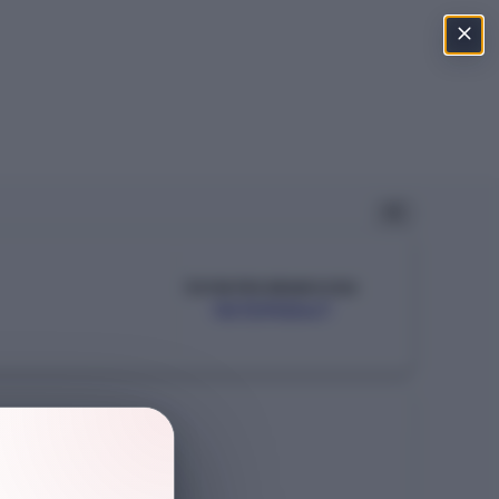
ÖSYM PROGRAM KODU
107290347
Şehir
İSTANBUL