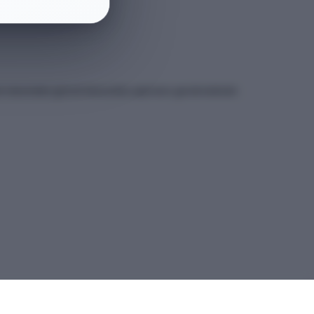
et sitesindeki güncel kılavuzdan yapmanız gerekmektedir.