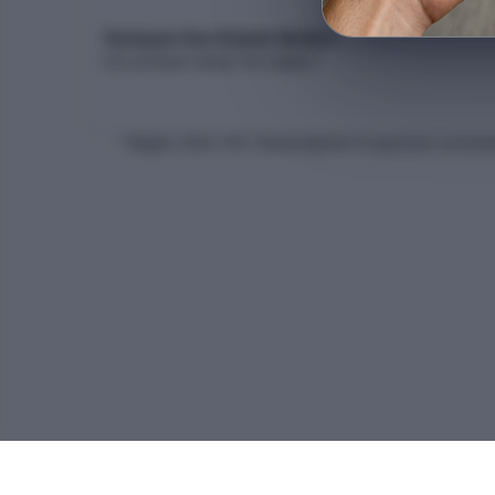
Yerleşen Son Kişinin Netleri
Son yerleşen adayın net dağılımı
* Bilgiler
2026
-YKS Yükseköğretim Programları ve Kontenj