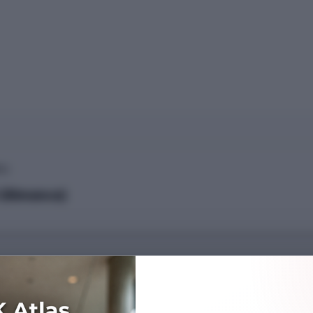
L)
i (Almanca)
Başarı Sırası
8756