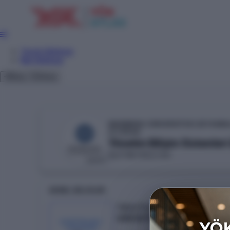
Tercih Sihirbazı
Net Sihirbazı
Giriş
Tema
MARMARA ÜNİVERSİTESİ (İSTANBU
YÖKAK
Yönetim Bilişim Sistemler
İŞLETME FAKÜLTESİ
DEVLET
GENEL BILGILER
Taban Puan
428.52708
KONTENJAN /
YERLEŞEN