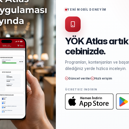
Puan Türü
EA
YENİ MOBİL DENEYİM
YÖK Atlas artık
cebinizde.
Kontenjan ve Yerleşme
Programları, kontenjanları ve başarı
Kontenjan dağılımı ve yerleşme ist
dilediğiniz yerde hızlıca inceleyin.
Güncel veriler
Hızlı erişim
ÜCRETSIZ INDIRIN
Öğretim Elemanları
Kadro sayısı ve unvan dağılımı