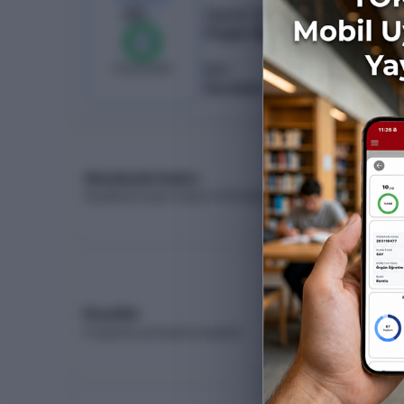
65
/
65
Öğretim Türü
Örgün Öğretim
%
100
0
boş kaldı
Burs
Ücretsiz
Akademik Kadro
Akademik kadro listesi (YÖK Akademik)
Koşullar
Programa yerleşme koşulları