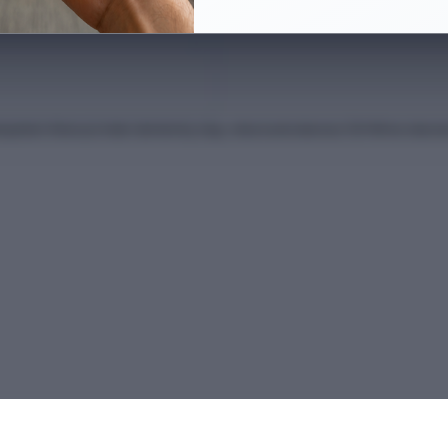
anları Kılavuzu'ndan derlenmiş olup, nihai kontrollerinizi ÖSYM'nin intern