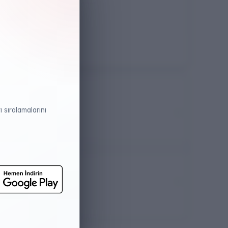
Öğretim Dili
Almanca
 sıralamalarını
atistikleri