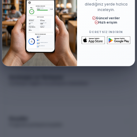
300.000
dilediğiniz yerde hızlıca
inceleyin.
Güncel veriler
Hızlı erişim
Akademik Kadro
ÜCRETSIZ INDIRIN
Akademik kadro listesi (YÖK Akademik)
Kontenjan ve Yerleşme
Kontenjan dağılımı ve yerleşme istatistikleri
Koşullar
Programa yerleşme koşulları