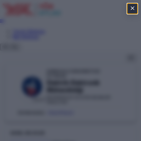
Tercih Sihirbazı
Net Sihirbazı
KIRIKKALE ÜNİVERSİTESİ
YÖKAK
Elektrik-Elektronik
Mühendisliği
MÜHENDİSLİK VE DOĞA BİLİMLERİ
DEVLET
FAKÜLTESİ
106690461
ÖSYM KODU:
GENEL BILGILER