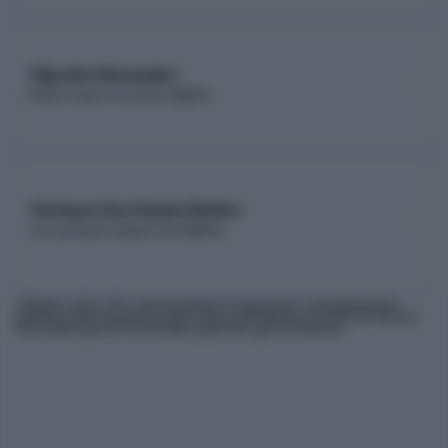
Öğretim Elemanları
Kadro sayısı ve unvan dağılımı
Yerleşen Son Kişinin Netleri
Son yerleşen adayın net dağılımı
* Bilgiler
2026
-YKS Yükseköğretim Programları ve Kontenjanları
Kılavuzu'ndan derlenmiş olup, nihai kontrollerinizi ÖSYM'nin internet
sitesindeki güncel kılavuzdan yapmanız gerekmektedir.