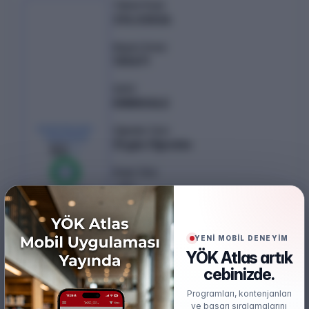
Taban Puan
376.03536
Başarı Sırası
130671
Şehir
KIRIKKALE
KONTENJAN /
Öğretim Türü
YERLEŞEN
Örgün Öğretim
50
/
50
Puan Türü
%
100
SAY
0
boş kaldı
Öğretim Dili
Türkçe
YENİ MOBİL DENEYİM
YÖK Atlas artık
Burs
Ücretsiz
cebinizde.
Programları, kontenjanları
Başarı Sırası Şartı
ve başarı sıralamalarını