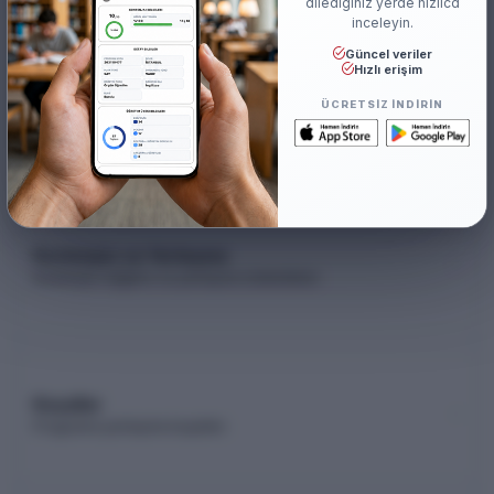
dilediğiniz yerde hızlıca
inceleyin.
Güncel veriler
Hızlı erişim
Akademik Kadro
ÜCRETSIZ INDIRIN
Akademik kadro listesi (YÖK Akademik)
Kontenjan ve Yerleşme
Kontenjan dağılımı ve yerleşme istatistikleri
Koşullar
Programa yerleşme koşulları