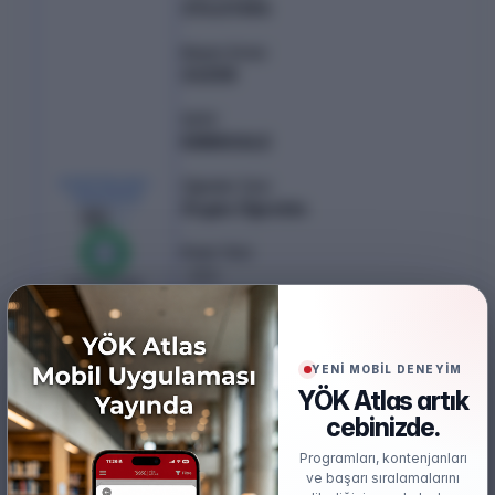
374.07496
Başarı Sırası
24258
Şehir
KIRIKKALE
KONTENJAN /
Öğretim Türü
YERLEŞEN
Örgün Öğretim
30
/
30
Puan Türü
%
100
SÖZ
0
boş kaldı
Öğretim Dili
Türkçe
YENİ MOBİL DENEYİM
Burs
YÖK Atlas artık
Ücretsiz
cebinizde.
Başarı Sırası Şartı
Programları, kontenjanları
300.000
ve başarı sıralamalarını