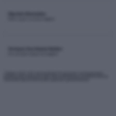
Öğretim Elemanları
Kadro sayısı ve unvan dağılımı
Yerleşen Son Kişinin Netleri
Son yerleşen adayın net dağılımı
* Bilgiler
2026
-YKS Yükseköğretim Programları ve Kontenjanları
Kılavuzu'ndan derlenmiş olup, nihai kontrollerinizi ÖSYM'nin internet
sitesindeki güncel kılavuzdan yapmanız gerekmektedir.