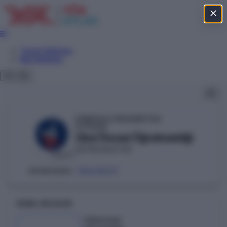
Tercih Sihirbazı
Net Sihirbazı
KIRIKKALE ÜNİVERSİTESİ
YÖKAK
Okul Öncesi Öğretmenliği
EĞİTİM FAKÜLTESİ
DEVLET
106610437
ÖSYM KODU:
GENEL BILGILER
Taban Puan