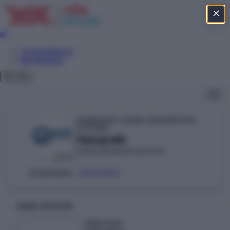
Tercih Sihirbazı
Net Sihirbazı
KARADENİZ TEKNİK ÜNİVERSİTESİ (TRABZON)
YÖKAK
Hemşirelik
SAĞLIK BİLİMLERİ FAKÜLTESİ
DEVLET
106210892
ÖSYM KODU:
GENEL BILGILER
Taban Puan