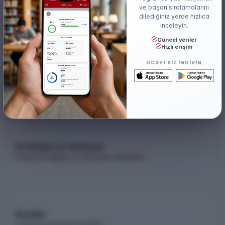
ve başarı sıralamalarını
TYÇ
dilediğiniz yerde hızlıca
Var
inceleyin.
Güncel veriler
Hızlı erişim
ÜCRETSIZ INDIRIN
Akademik Kadro
Akademik kadro listesi (YÖK Akademik)
Kontenjan ve Yerleşme
Kontenjan dağılımı ve yerleşme istatistikleri
Koşullar
Programa yerleşme koşulları