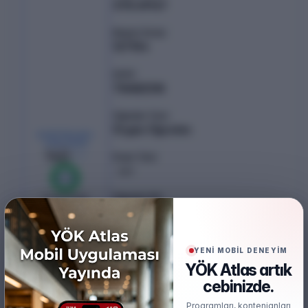
378.49147
Başarı Sırası
127154
Şehir
TRABZON
Öğretim Türü
Örgün Öğretim
KONTENJAN /
YERLEŞEN
140
/
140
Puan Türü
SAY
%
100
Öğretim Dili
0
boş kaldı
Türkçe
Burs
Ücretsiz
YENİ MOBİL DENEYİM
YÖK Atlas artık
Akredite
cebinizde.
HEPDAK
Programları, kontenjanları