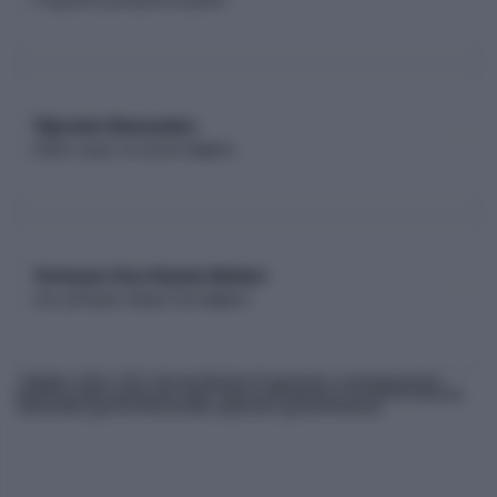
Öğretim Elemanları
Kadro sayısı ve unvan dağılımı
Yerleşen Son Kişinin Netleri
Son yerleşen adayın net dağılımı
* Bilgiler
2026
-YKS Yükseköğretim Programları ve Kontenjanları
Kılavuzu'ndan derlenmiş olup, nihai kontrollerinizi ÖSYM'nin internet
sitesindeki güncel kılavuzdan yapmanız gerekmektedir.