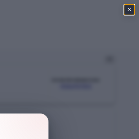
ÖSYM PROGRAM KODU
105490103
Şehir
İSTANBUL