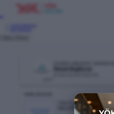
Tercih Sihirbazı
Net Sihirbazı
Giriş
Tema
İSTANBUL MEDENİYET ÜNİVERSİTE
İktisat (İngilizce)
SİYASAL BİLGİLER FAKÜLTESİ
DEVLET
GENEL BILGILER
Taban Puan
362.47951
KONTENJAN /
YERLEŞEN