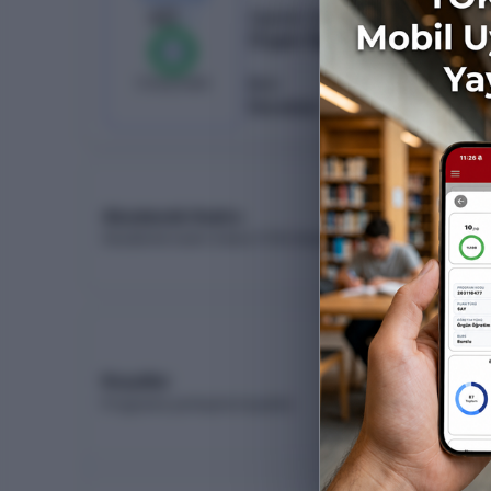
40
/
40
Öğretim Türü
Örgün Öğretim
%
100
0
boş kaldı
Burs
Ücretsiz
Akademik Kadro
Akademik kadro listesi (YÖK Akademik)
Koşullar
Programa yerleşme koşulları