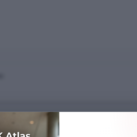
Sİ
Başarı Sırası
93389