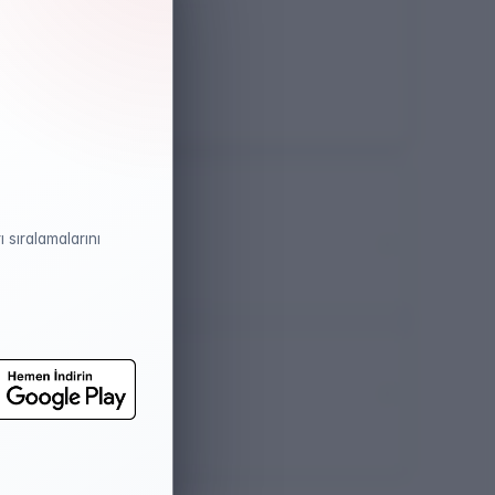
Öğretim Dili
İngilizce
 sıralamalarını
atistikleri