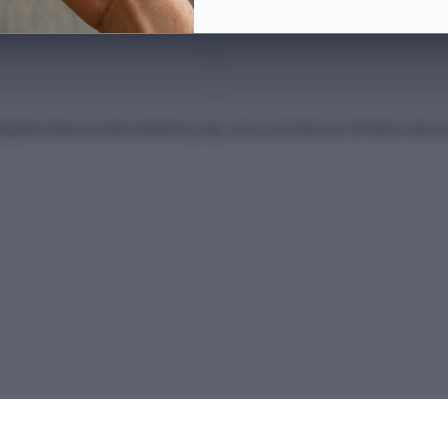
anları Kılavuzu'ndan derlenmiş olup, nihai kontrollerinizi ÖSYM'nin intern