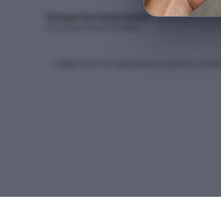
Yerleşen Son Kişinin Netleri
Son yerleşen adayın net dağılımı
* Bilgiler
2026
-YKS Yükseköğretim Programları ve Kontenj