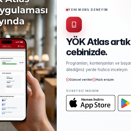
Puan Türü
EA
YENİ MOBİL DENEYİM
YÖK Atlas artık
cebinizde.
Kontenjan ve Yerleşme
Programları, kontenjanları ve başarı
Kontenjan dağılımı ve yerleşme ist
dilediğiniz yerde hızlıca inceleyin.
Güncel veriler
Hızlı erişim
ÜCRETSIZ INDIRIN
Öğretim Elemanları
Kadro sayısı ve unvan dağılımı