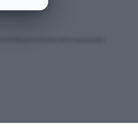
et sitesindeki güncel kılavuzdan yapmanız gerekmektedir.