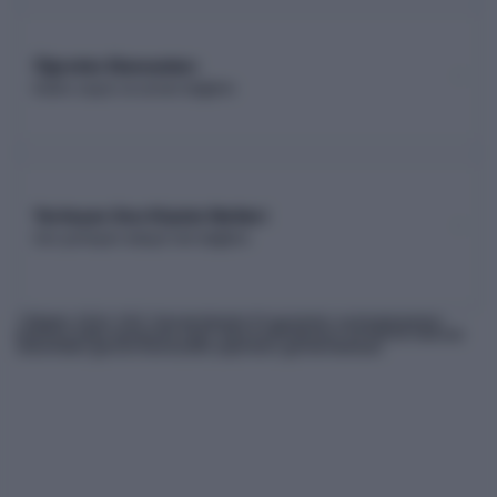
Öğretim Elemanları
Kadro sayısı ve unvan dağılımı
Yerleşen Son Kişinin Netleri
Son yerleşen adayın net dağılımı
* Bilgiler
2026
-YKS Yükseköğretim Programları ve Kontenjanları
Kılavuzu'ndan derlenmiş olup, nihai kontrollerinizi ÖSYM'nin internet
sitesindeki güncel kılavuzdan yapmanız gerekmektedir.