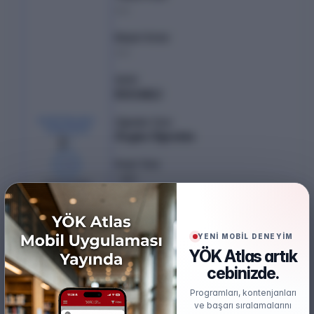
---
Başarı Sırası
---
Şehir
KOCAELİ
KONTENJAN /
Öğretim Türü
YERLEŞEN
Örgün Öğretim
2
/
0
Puan Türü
%
0
SAY
2
boş kaldı
Öğretim Dili
İngilizce (%30)
YENİ MOBİL DENEYİM
Burs
YÖK Atlas artık
Ücretsiz
cebinizde.
Başarı Sırası Şartı
Programları, kontenjanları
300.000
ve başarı sıralamalarını