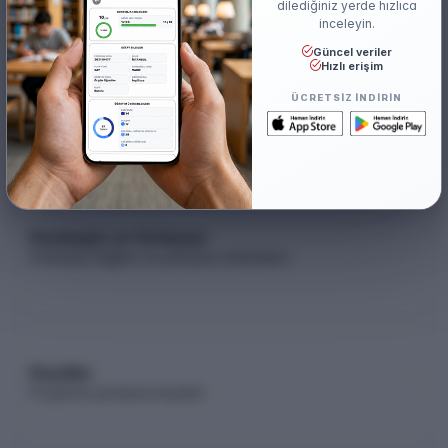
dilediğiniz yerde hızlıca
inceleyin.
Güncel veriler
Hızlı erişim
Akademik Kadro
ÜCRETSIZ INDIRIN
Akademik kadro listesi (YÖK Akademik)
Kontenjan ve Yerleşme
Kontenjan dağılımı ve yerleşme istatistikleri
Koşullar
Programa yerleşme koşulları