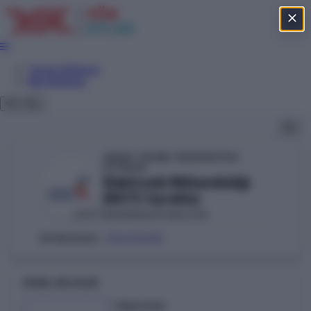
Tercih Sihirbazı
Net Sihirbazı
GEBZE TEKNİK ÜNİVERSİTESİ
YÖKAK
Elektronik Mühendisliği
(KKTC Uyruklu)
MÜHENDİSLİK FAKÜLTESİ
DEVLET
104410238
ÖSYM KODU:
GENEL BILGILER
Taban Puan