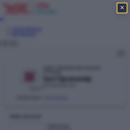
Tercih Sihirbazı
Net Sihirbazı
FIRAT ÜNİVERSİTESİ (ELAZIĞ)
YÖKAK
Sınıf Öğretmenliği
EĞİTİM FAKÜLTESİ
DEVLET
103910046
ÖSYM KODU:
GENEL BILGILER
Taban Puan