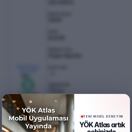
362.00873
Başarı Sırası
94501
Şehir
ELAZIĞ
Öğretim Türü
Örgün Öğretim
KONTENJAN /
Puan Türü
YERLEŞEN
EA
50
/
50
Öğretim Dili
%
100
Türkçe
0
boş kaldı
Burs
Ücretsiz
YENİ MOBİL DENEYİM
Akredite
YÖK Atlas artık
EPDAD
cebinizde.