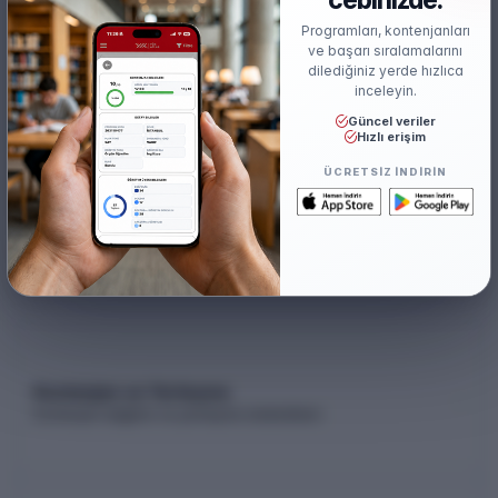
Başarı Sırası Şartı
Programları, kontenjanları
300.000
ve başarı sıralamalarını
dilediğiniz yerde hızlıca
TYÇ
inceleyin.
Var
Güncel veriler
Hızlı erişim
ÜCRETSIZ INDIRIN
Akademik Kadro
Akademik kadro listesi (YÖK Akademik)
Kontenjan ve Yerleşme
Kontenjan dağılımı ve yerleşme istatistikleri