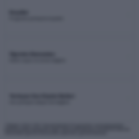
Koşullar
Programa yerleşme koşulları
Öğretim Elemanları
Kadro sayısı ve unvan dağılımı
Yerleşen Son Kişinin Netleri
Son yerleşen adayın net dağılımı
* Bilgiler
2026
-YKS Yükseköğretim Programları ve Kontenjanları
Kılavuzu'ndan derlenmiş olup, nihai kontrollerinizi ÖSYM'nin internet
sitesindeki güncel kılavuzdan yapmanız gerekmektedir.