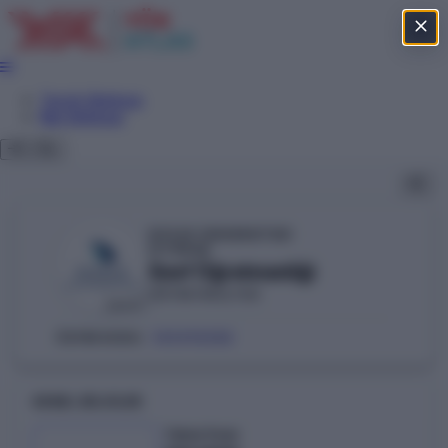
Tercih Sihirbazı
Net Sihirbazı
DÜZCE ÜNİVERSİTESİ
YÖKAK
Sınıf Öğretmenliği
EĞİTİM FAKÜLTESİ
DEVLET
103310282
ÖSYM KODU:
GENEL BILGILER
Taban Puan