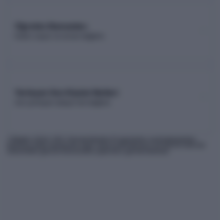
Öğretim Elemanları
Kadro sayısı ve unvan dağılımı
Yerleşen Son Kişinin Netleri
Son yerleşen adayın net dağılımı
* Bilgiler
2026
-YKS Yükseköğretim Programları ve Kontenjanları
Kılavuzu'ndan derlenmiş olup, nihai kontrollerinizi ÖSYM'nin internet
sitesindeki güncel kılavuzdan yapmanız gerekmektedir.