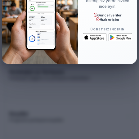
dilediğiniz yerde hızlıca
inceleyin.
Güncel veriler
Hızlı erişim
Akademik Kadro
ÜCRETSIZ INDIRIN
Akademik kadro listesi (YÖK Akademik)
Kontenjan ve Yerleşme
Kontenjan dağılımı ve yerleşme istatistikleri
Koşullar
Programa yerleşme koşulları