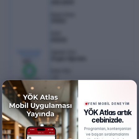
355.13519
Başarı Sırası
111353
Şehir
DÜZCE
KONTENJAN /
Öğretim Türü
YERLEŞEN
Örgün Öğretim
40
/
40
Puan Türü
%
100
EA
0
boş kaldı
Öğretim Dili
Türkçe
YENİ MOBİL DENEYİM
Burs
YÖK Atlas artık
Ücretsiz
cebinizde.
Başarı Sırası Şartı
Programları, kontenjanları
300.000
ve başarı sıralamalarını