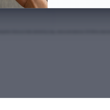
anları Kılavuzu'ndan derlenmiş olup, nihai kontrollerinizi ÖSYM'nin intern