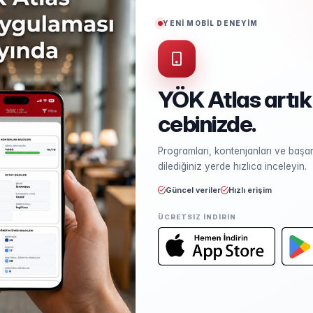
Puan Türü
SAY
YENİ MOBİL DENEYİM
Başarı Sırası Şartı
300.000
YÖK Atlas artık
cebinizde.
Kontenjan ve Yerleşme
Programları, kontenjanları ve başarı
Kontenjan dağılımı ve yerleşme ist
dilediğiniz yerde hızlıca inceleyin.
Güncel veriler
Hızlı erişim
ÜCRETSIZ INDIRIN
Öğretim Elemanları
Kadro sayısı ve unvan dağılımı