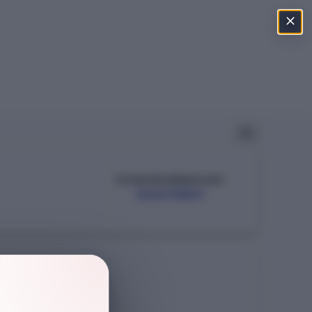
ÖSYM PROGRAM KODU
102610801
Şehir
SİVAS