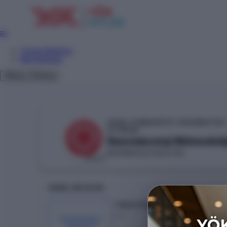
Tercih Sihirbazı
Net Sihirbazı
Giriş
Tema
SİVAS CUMHURİYET ÜNİVERSİTESİ
YÖKAK
Nanoteknoloji Mühendisliği
MÜHENDİSLİK FAKÜLTESİ
DEVLET
GENEL BILGILER
Taban Puan
---
KONTENJAN /
YERLEŞEN