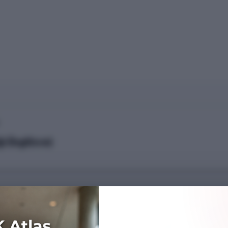
 (İngilizce)
Başarı Sırası
---