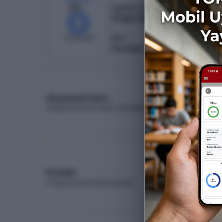
20
/
19
Öğretim Türü
Örgün Öğretim
%
95
1
boş kaldı
Burs
Ücretsiz
Akademik Kadro
Akademik kadro listesi (YÖK Akademik)
Koşullar
Programa yerleşme koşulları