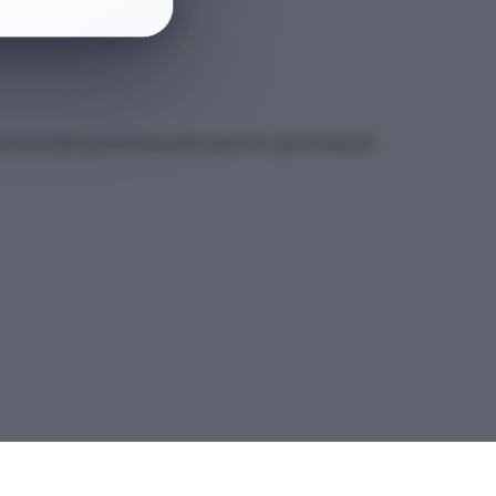
et sitesindeki güncel kılavuzdan yapmanız gerekmektedir.