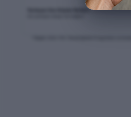
Yerleşen Son Kişinin Netleri
Son yerleşen adayın net dağılımı
* Bilgiler
2026
-YKS Yükseköğretim Programları ve Kontenj