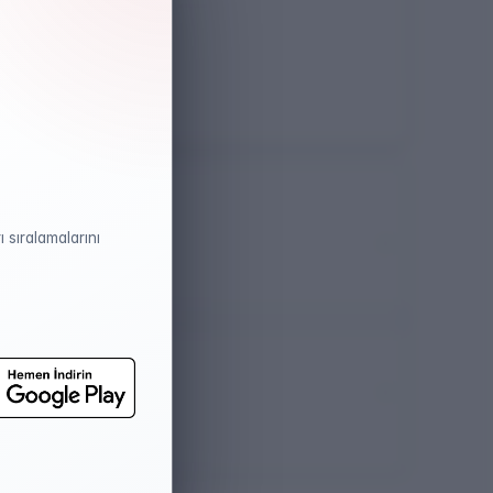
Öğretim Dili
İngilizce
 sıralamalarını
atistikleri